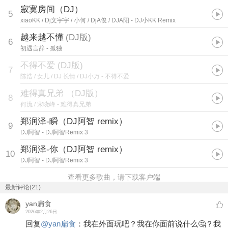
寂寞房间（DJ）
5
xiaoKK / Dj文宇宇 / 小何 / DjA俊 / DJA阳
- DJ小KK Remix
越来越不懂
(
DJ版
)
6
初遇言辞
- 孤独
不得不爱 (DJ版)
7
陈浩 / 女儿 / DJ 长情 / DJ小万
- 不得不爱
难得真兄弟 （DJ版）
8
何流 / 宋晓峰
- 难得真兄弟
郑润泽-瞬（DJ阿智 remix）
9
DJ阿智
- DJ阿智Remix 3
郑润泽-你（DJ阿智 remix）
10
DJ阿智
- DJ阿智Remix 3
查看更多歌曲，请下载客户端
最新评论(21)
yan扁食
2026年2月26日
回复
@
yan扁食
：
我在外面玩吧？我在你面前说什么🤔？我