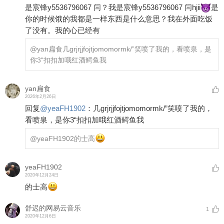
是宸锋y5536796067 闫？我是宸锋y5536796067 闫hjii
是
你的时候饿的我都是一样东西是什么意思？我在外面吃饭
了没有。我的心已经有
@yan扁食
几grjrjjfojtjomomormk/”笑喷了我的，看喷泉，是
你3“扣扣加哦红酒鳄鱼我
yan扁食
2026年2月26日
回复
@
yeaFH1902
：
几grjrjjfojtjomomormk/”笑喷了我的，
看喷泉，是你3“扣扣加哦红酒鳄鱼我
@yeaFH1902
的士高
yeaFH1902
2020年12月24日
的士高
舒迟的网易云音乐
1
2020年12月6日