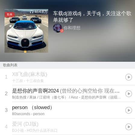
464.8万
车载dj游戏dj，关于dj，关注这个歌
歌单
单就够了
你和理想
歌曲列表
X8飞曲(麻木版)
1
十三叔
- 十三叔合集
是想你的声音啊2024
(
曾经的心掏空给你 现在已经冷冰冰
2
制造热搜 / 果妹 / 江偌绮（傲七爷） / Aioz
- 是想你的声音啊（说唱版）
person （slowed）
3
80seconds
- person
爱河
(
DJ版
)
4
DJ小祖
- HO为什么说不出口