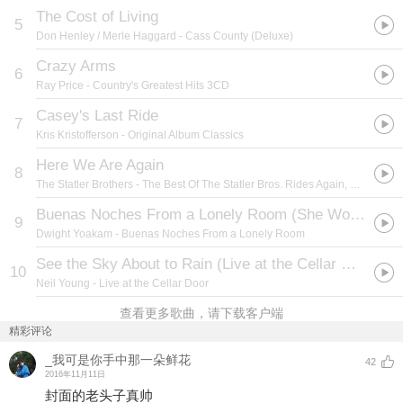
The Cost of Living
5
Don Henley / Merle Haggard
- Cass County (Deluxe)
Crazy Arms
6
Ray Price
- Country's Greatest Hits 3CD
Casey's Last Ride
7
Kris Kristofferson
- Original Album Classics
Here We Are Again
8
The Statler Brothers
- The Best Of The Statler Bros. Rides Again, Volume II
Buenas Noches From a Lonely Room (She Wore Red Dresses)
9
Dwight Yoakam
- Buenas Noches From a Lonely Room
See the Sky About to Rain (Live at the Cellar Door)
10
Neil Young
- Live at the Cellar Door
查看更多歌曲，请下载客户端
精彩评论
_我可是你手中那一朵鲜花
42
2016年11月11日
封面的老头子真帅