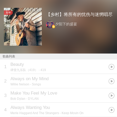
75.3万
歌单
【乡村】将所有的忧伤与迷惘唱尽
夕阳下的盛宴
歌曲列表
Beauty
1
肆壹九乐队（419）
- 419
Always on My Mind
2
Willie Nelson
- Songs
Make You Feel My Love
3
Bob Dylan
- DYLAN
Always Wanting You
4
Merle Haggard And The Strangers
- Keep Movin On