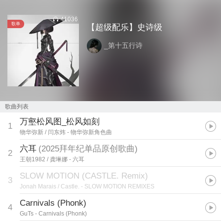
41036
歌单
【超级配乐】史诗级
_第十五行诗
歌曲列表
万壑松风图_松风如刻
1
物华弥新 / 闫东炜
- 物华弥新角色曲
六耳
(
2025拜年纪单品原创歌曲
)
2
王朝1982 / 龚琳娜
- 六耳
SLOW MOTION (CASTLE. Remix)
3
Jonah Marais / Castle.
- SLOW MOTION REMIXES
Carnivals (Phonk)
4
GuTs
- Carnivals (Phonk)