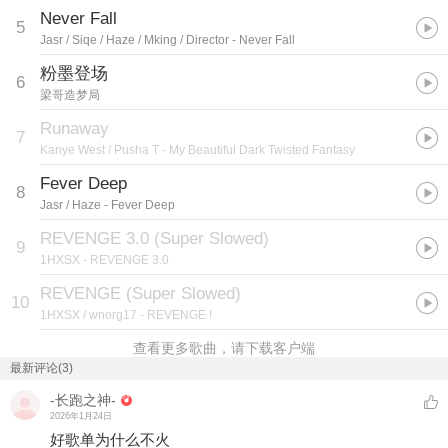
Never Fall
5
Jasr / Siqe / Haze / Mking / Director
- Never Fall
粉墨登场
6
梁哥造梦局
Runaway
7
Kanye West / Pusha T
- My Beautiful Dark Twisted Fantasy
Fever Deep
8
Jasr / Haze
- Fever Deep
REVENGE 3.0 (Super Slowed)
9
1HXSX
- REVENGE 3.0
REVENGE (Super Slowed)
10
1HXSX / wnorg17
- REVENGE !
查看更多歌曲，请下载客户端
最新评论(3)
-长跑之神-
2026年1月24日
好歌单为什么不火