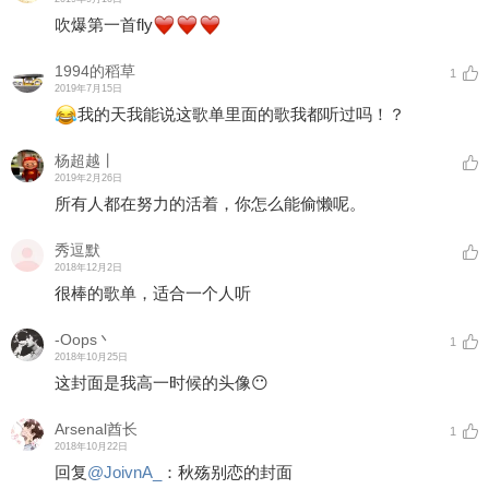
吹爆第一首fly
1994的稻草
1
2019年7月15日
我的天我能说这歌单里面的歌我都听过吗！？
杨超越丨
2019年2月26日
所有人都在努力的活着，你怎么能偷懒呢。
秀逗默
2018年12月2日
很棒的歌单，适合一个人听
-Oops丶
1
2018年10月25日
这封面是我高一时候的头像😶
Arsenal酋长
1
2018年10月22日
回复
@
JoivnA_
：
秋殇别恋的封面