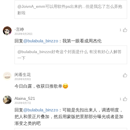
@JoivnA_
emm可以用软件ps出来的...但是我忘了怎么弄抱
歉啦
-言峥
1
2018年9月26日
回复
@
bulabula_binzzo
：
我第一眼看成周杰伦
@bulabula_binzzo
好奇这个封面是什么 有没有好心人解答
一下
闲看生花
2018年9月8日
今日白露，收获日推歌单
Alaina_521
1
2018年9月7日
回复
@
bulabula_binzzo
：
可能是先扣出来人，调透明度，
把人和景正片叠加，然后用蒙版把景那部分曝光或者是加
渐变之类的吧