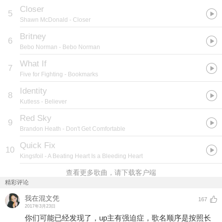
Closer
5
Shawn McDonald
- Closer
Britney
6
Bebo Norman
- Bebo Norman
What If
7
Five for Fighting
- Bookmarks
Identity
8
Kutless
- Believer
Red Sky
9
Brandon Heath
- Don't Get Comfortable
Quick Fix
10
Kingsfoil
- A Beating Heart Is a Bleeding Heart
查看更多歌曲，请下载客户端
精彩评论
我在混文凭
167
2017年3月23日
你们可能已经发现了，up主有强迫症，歌名顺序是按照长