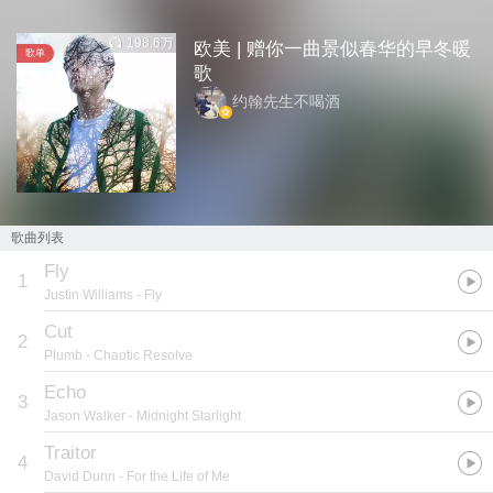
198.6万
欧美 | 赠你一曲景似春华的早冬暖
歌单
歌
约翰先生不喝酒
歌曲列表
Fly
1
Justin Williams
- Fly
Cut
2
Plumb
- Chaotic Resolve
Echo
3
Jason Walker
- Midnight Starlight
Traitor
4
David Dunn
- For the Life of Me