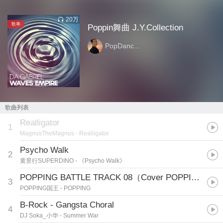
20万
歌单
Poppin舞曲 J.Y.Collection
PopDanc...
歌曲列表
Realligator
1
MagnusTheMagnus
- Realligator
Psycho Walk
2
黄景行SUPERDINO
- 《Psycho Walk》
POPPING BATTLE TRACK 08（Cover POPPING国王）
3
POPPING国王
- POPPING
B-Rock - Gangsta Choral
4
DJ Soka_小华
- Summer War