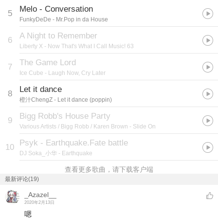
Melo - Conversation
5
FunkyDeDe
- Mr.Pop in da House
A Night to Remember
6
Liberty X
- Now That's What I Call Music! 63
The Game Lord
7
Ice Cube
- Laugh Now, Cry Later
Let it dance
8
橙汁ChengZ
- Let it dance (poppin)
Bigg Robb's House Party
9
Various Artists / Bigg Robb / Karen Brown
- Slide On
Psyk - Earthquake.Fate battle
10
DJ Soka_小华
- Earthquake
查看更多歌曲，请下载客户端
最新评论(19)
_Azazel__
2020年2月13日
嗯