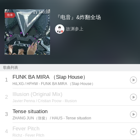
14035
歌单
『电音』&炸翻全场
故渊参上
歌曲列表
FUNK BA MIRA （Slap House）
1
HiLXG / HFHW
- FUNK BA MIRA （Slap House）
Illusion (Original Mix)
2
Javier Penna / Cristian Poow
- Illusion
Tense situation
3
ZHANG JUN（张俊） / HAUS
- Tense situation
Fever Pitch
4
Richz
- Fever Pitch