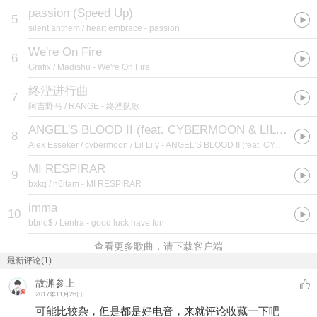
passion (Speed Up)
5
silent anthem / heart embrace
- passion
We're On Fire
6
Grafix / Madishu
- We're On Fire
终湮进行曲
7
阿吉野马 / RANGE
- 终湮队歌
ANGEL'S BLOOD II (feat. CYBERMOON & LIL LILY)
8
Alex Esseker / cybermoon / Lil Lily
- ANGEL'S BLOOD II (feat. CYBERMOON & LIL LILY)
MI RESPIRAR
9
bxkq / h6itam
- MI RESPIRAR
imma
10
bbno$ / Lentra
- good luck have fun
查看更多歌曲，请下载客户端
最新评论(1)
故渊参上
2017年11月26日
可能比较杂，但是都是好电音，来就评论收藏一下吧