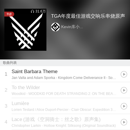
31.6万
歌单
TGA年度最佳游戏交响乐串烧原声
Kevin库小...
歌曲列表
Saint Barbara Theme
1
Jan Valta and Adam Sporka
- Kingdom Come Deliverance II - Soundtrack Essentials
To the Wilder
2
Woodkid
- WOODKID FOR DEATH STRANDING 2: ON THE BEACH
Lumière
3
Lorien Testard / Alice Duport-Percier
- Clair Obscur: Expedition 33 (Original Soundtrack)
Lace
(
游戏《空洞骑士：丝之歌》原声集
)
4
Christopher Larkin
- Hollow Knight: Silksong (Original Soundtrack)