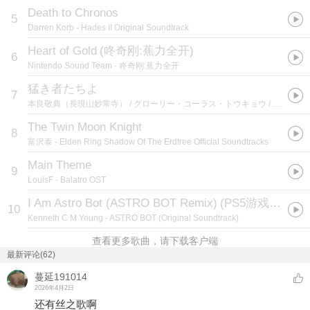
Death to Chronos
5
Darren Korb
- Hades II Original Soundtrack
Heart of Gold
(
咚奇刚:蕉力全开
)
6
Nintendo Sound Team
- 咚奇刚:蕉力全开
猛き者たちよ
7
本良敬典（長現山妙常寺） / グローリー・コーラス・トウキョウ / アトラスサウンドチーム
The Twin Moon Knight
8
富沢泰
- Elden Ring Shadow Of The Erdtree Official Soundtracks
Main Theme
9
LouisF
- Balatro OST
I Am Astro Bot (ASTRO BOT Remix)
(
PS5游戏《ASTRO BOT》主题曲
10
Kenneth C M Young
- ASTRO BOT (Original Soundtrack)
查看更多歌曲，请下载客户端
最新评论(62)
蔓延191014
2026年4月2日
还有丝之歌啊