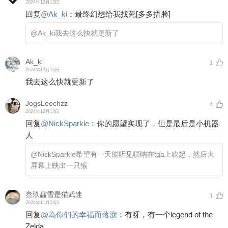
2024年12月13日
回复
@
Ak_ki
：
最终幻想给我找死
[多多捂脸]
@Ak_ki
我去这么快就更新了
Ak_ki
1
2024年12月13日
我去这么快就更新了
JogsLeechzz
4
2024年12月13日
回复
@
NickSparkle
：
你的愿望实现了，但是最后是小机器
人
@NickSparkle
希望有一天能听见唢呐在tga上吹起，然后大
屏幕上映出一只猴
叁玖飝雪是猫武迷
1
2024年11月24日
回复
@
為你們的幸福而落淚
：
有呀，有一个legend of the
Zelda