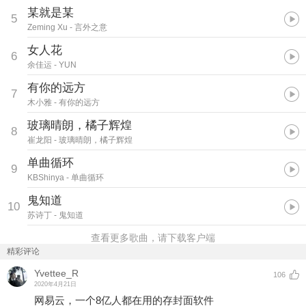
某就是某
5
Zeming Xu
- 言外之意
女人花
6
余佳运
- YUN
有你的远方
7
木小雅
- 有你的远方
玻璃晴朗，橘子辉煌
8
崔龙阳
- 玻璃晴朗，橘子辉煌
单曲循环
9
KBShinya
- 单曲循环
鬼知道
10
苏诗丁
- 鬼知道
查看更多歌曲，请下载客户端
精彩评论
Yvettee_R
106
2020年4月21日
网易云，一个8亿人都在用的存封面软件