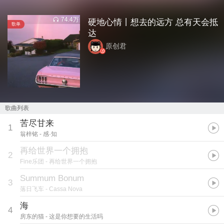
74.4万
硬地心情丨想去的远方 总有天会抵
歌单
达
原创君
歌曲列表
苦尽甘来
1
翁梓铭
- 感·知
再给世界一个拥抱
2
Fine乐团
- 再给世界一个拥抱
Summum Bonum
3
落日飞车
- Cassa Nova
海
4
房东的猫
- 这是你想要的生活吗