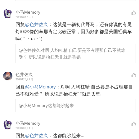
小马Memory
2020年5月3日
回复
@
色井佐久
：
这就是一辆初代野马，还有你说的有尾
灯非常像的车那肯定比较正常，因为好多都是美国经典车
嘛(｀・ω・´)
@色井佐久
对啊 人均杠精 自己要是不占理那自己不就难
受？ 所以说是抬杠无非就是丢锅
色井佐久
2020年5月2日
回复
@
小马Memory
：
对啊 人均杠精 自己要是不占理那自
己不就难受？ 所以说是抬杠无非就是丢锅
@小马Memory
这都能吵起来...
小马Memory
2020年5月1日
回复
@
色井佐久
：
这都能吵起来...