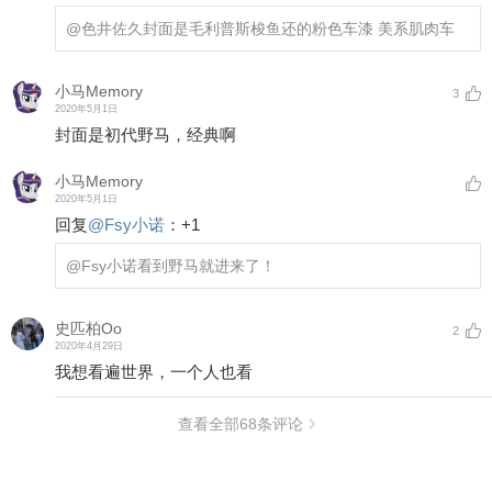
@色井佐久
封面是毛利普斯梭鱼还的粉色车漆 美系肌肉车
小马Memory
3
2020年5月1日
封面是初代野马，经典啊
小马Memory
2020年5月1日
回复
@
Fsy小诺
：
+1
@Fsy小诺
看到野马就进来了！
史匹柏Oo
2
2020年4月29日
我想看遍世界，一个人也看
查看全部
68
条评论