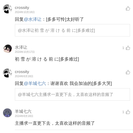
crossity
2024年10月18日
回复
@
水泽让
：
[多多可怜]
太好听了
@水泽让
初 雪 が 溶 け る 前 に
[多多难过]
水泽让
1
2024年10月17日
初 雪 が 溶 け る 前 に
[多多难过]
crossity
2024年8月18日
回复
@
羊城七六
：
谢谢喜欢 我会加油的
[多多大哭]
@羊城七六
主播求一直更下去，太喜欢这样的音频了
羊城七六
1
2024年8月18日
主播求一直更下去，太喜欢这样的音频了