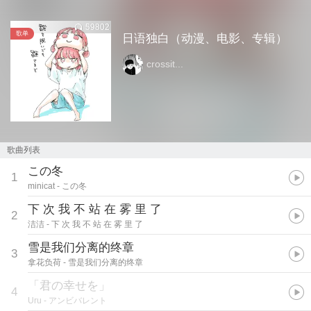
59802
歌单
日语独白（动漫、电影、专辑）
crossit...
歌曲列表
この冬
1
minicat
- この冬
下 次 我 不 站 在 雾 里 了
2
洁洁
- 下 次 我 不 站 在 雾 里 了
雪是我们分离的终章
3
拿花负荷
- 雪是我们分离的终章
「君の幸せを」
4
Uru
- アンビバレント