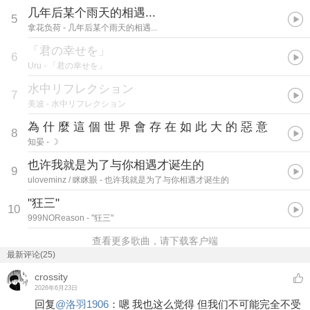
几年后某个雨天的相遇...
5
拿花负荷
- 几年后某个雨天的相遇...
「君の幸せを」
6
Uru
- 「君の幸せを」
水中リフレクション
7
美波
- 水中リフレクション
為 什 麼 這 個 世 界 會 存 在 如 此 大 的 惡 意
8
知晏
- ☽
也许我就是为了与你相遇才诞生的
9
uloveminz / 眯眯眼
- 也许我就是为了与你相遇才诞生的
"狂三"
10
999NOReason
- "狂三"
查看更多歌曲，请下载客户端
最新评论(25)
crossity
2026年6月23日
回复
@
洛羽1906
：
嗯 我也这么觉得 但我们不可能完全不受