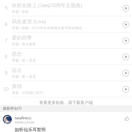
依然在路上
(
Jeep70周年主题曲
)
5
李健
- 依然
风吹麦浪 (Live)
6
李健 / 孙俪
- 2013年中央电视台春节联欢晚会
爱的四季
7
李健
- 音乐傲骨
思念
8
李健
- 第一直觉
远古
9
李健
- 第一直觉
真情
10
李健
- 记得我们有约
查看更多歌曲，请下载客户端
最新评论(7)
seafirecc
2025年11月14日
如听仙乐耳暂明