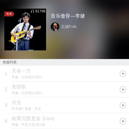
91798
歌单
音乐傲骨—李健
北城Folk
歌曲列表
天各一方
1
李健
- 记得我们有约
老情歌
2
李健
- 记得我们有约
月光
3
邢天溯 / 李健
- 月光
如果沉默是金 (Live)
4
李健
- 声生不息 第1期