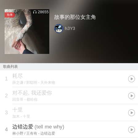
28655
歌单
故事的那位女主角
h3Y3
歌曲列表
耗尽
1
薛之谦 / 郭聪明
- 天外来物
对不起, 我还爱你
2
回音哥
- 都给你
十里
3
加木
- 十里
边错边爱
(
tell me why
)
4
林小野 / 王有有
- 边错边爱