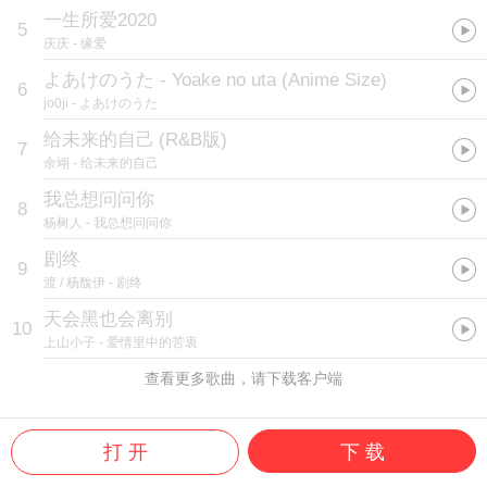
一生所爱2020
5
庆庆
- 缘爱
よあけのうた - Yoake no uta (Anime Size)
6
jo0ji
- よあけのうた
给未来的自己
(
R&B版
)
7
余翊
- 给未来的自己
我总想问问你
8
杨树人
- 我总想问问你
剧终
9
渡 / 杨馥伊
- 剧终
天会黑也会离别
10
上山小子
- 爱情里中的苦衷
查看更多歌曲，请下载客户端
打 开
下 载