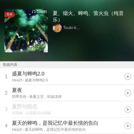
29045
夏、烟火、蝉鸣、萤火虫（纯音
歌单
乐）
Tsuki-k...
歌曲列表
盛夏与蝉鸣2.0
1
Hea2t
- 盛夏与蝉鸣2.0
夏夜
2
四季音色
- 春夏之交，轻旋淡律
夏野与暗恋
3
闫东炜
- 小清新与小情绪
夏天的蝉鸣，是我记忆中最长情的告白
4
Hea2t
- 夏天的蝉鸣，是我记忆中最长情的告白