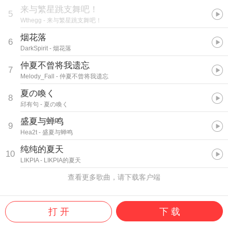
来与繁星跳支舞吧！
5
Wthegg
- 来与繁星跳支舞吧！
烟花落
6
DarkSpirit
- 烟花落
仲夏不曾将我遗忘
7
Melody_Fall
- 仲夏不曾将我遗忘
夏の喚く
8
邱有句
- 夏の喚く
盛夏与蝉鸣
9
Hea2t
- 盛夏与蝉鸣
纯纯的夏天
10
LIKPIA
- LIKPIA的夏天
查看更多歌曲，请下载客户端
打 开
下 载