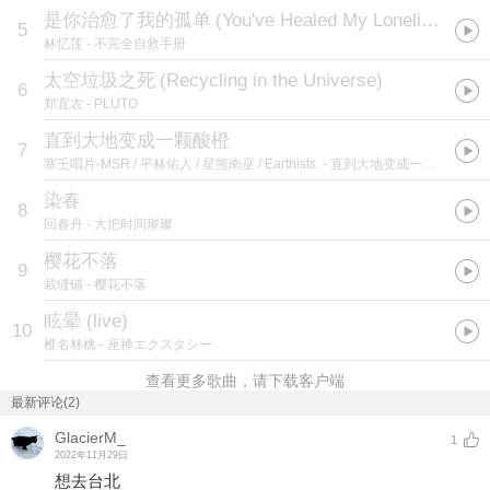
是你治愈了我的孤单
(
You've Healed My Loneliness
)
5
林忆莲
- 不完全自救手册
太空垃圾之死
(
Recycling in the Universe
)
6
郑宜农
- PLUTO
直到大地变成一颗酸橙
7
塞壬唱片-MSR / 平林佑人 / 星熊南巫 / Earthists.
- 直到大地变成一颗酸橙OST
染春
8
回春丹
- 大把时间璀璨
樱花不落
9
裁缝铺
- 樱花不落
眩晕 (live)
10
椎名林檎
- 座禅エクスタシー
查看更多歌曲，请下载客户端
最新评论(2)
GlacierM_
1
2022年11月29日
想去台北