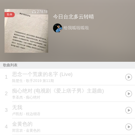
27878
歌单
今日台北多云转晴
给我呱啦呱啦
歌曲列表
思念一个荒废的名字 (Live)
1
陈楚生
- 歌手2019 第11期
痴心绝对
(
电视剧《爱上痞子男》主题曲
)
2
李圣杰
- 痴心绝对
无我
3
卢凯彤
- 枕边细语
金黄色的
4
郑宜农
- 金黄色的