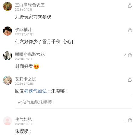
三白潭绿色农庄
2023年5月2日
九野玩家前来参观
佛狱柚汁
2023年4月13日
仙六好像少了雪月千秋
[心心]
咲咲小鸟游六花
2
2022年8月2日
封面好看
艾莉卡之忧
2022年5月22日
回复
@
侠气如弘
：
朱嘤嘤！
@侠气如弘
朱嘤嘤！
侠气如弘
1
2022年5月7日
朱嘤嘤！