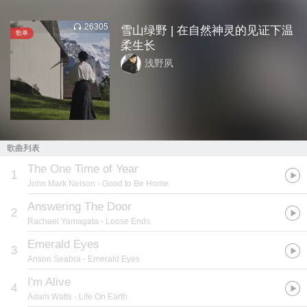
26305
雪山绿野 | 在自然神灵的见证下温
歌单
柔生长
浅野夙
歌曲列表
The One Time of Year
1
John Mark Nelson
- Good to Be Home
Answering The Door
2
Rachael Yamagata
- Loose Ends
Emerald Eyes
3
Anson Seabra
- Emerald Eyes
I'm Alive
4
Adam Watts
- Life On Earth