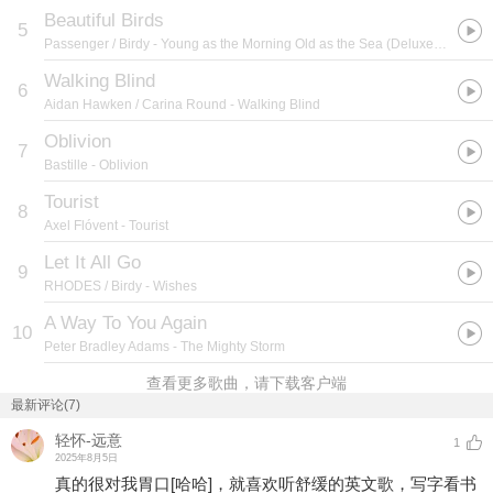
Beautiful Birds
5
Passenger / Birdy
- Young as the Morning Old as the Sea (Deluxe Edition)
Walking Blind
6
Aidan Hawken / Carina Round
- Walking Blind
Oblivion
7
Bastille
- Oblivion
Tourist
8
Axel Flóvent
- Tourist
Let It All Go
9
RHODES / Birdy
- Wishes
A Way To You Again
10
Peter Bradley Adams
- The Mighty Storm
查看更多歌曲，请下载客户端
最新评论(7)
轻怀-远意
1
2025年8月5日
真的很对我胃口
[哈哈]
，就喜欢听舒缓的英文歌，写字看书