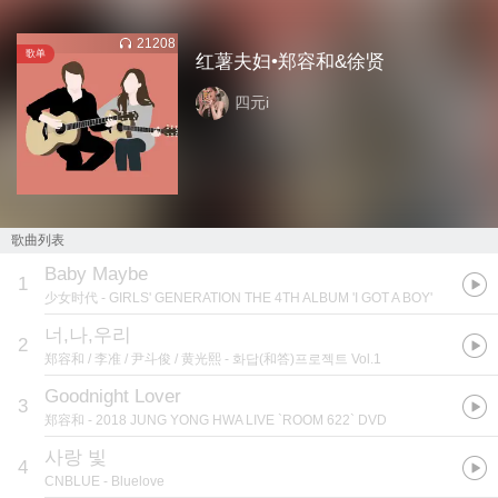
21208
歌单
红薯夫妇•郑容和&徐贤
四元i
歌曲列表
Baby Maybe
1
少女时代
- GIRLS' GENERATION THE 4TH ALBUM 'I GOT A BOY'
너,나,우리
2
郑容和 / 李准 / 尹斗俊 / 黄光熙
- 화답(和答)프로젝트 Vol.1
Goodnight Lover
3
郑容和
- 2018 JUNG YONG HWA LIVE `ROOM 622` DVD
사랑 빛
4
CNBLUE
- Bluelove