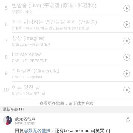
반말송 (Live)
(
平语颂 (原唱：郑容和)
)
5
郑容和 / 徐玄
처음 사랑하는 연인들을 위해 (반말송)
6
郑容和
- 처음 사랑하는 연인들을 위해 (부제: 반말
상상 (Imagine)
7
CNBLUE
- FIRST STEP
Let Me Know
8
CNBLUE
- PRESENT
신데렐라 (Cinderella)
9
CNBLUE
- 2gether
어느 멋진 날
10
郑容和
- 어느 멋진 날
查看更多歌曲，请下载客户端
最新评论(11)
聂无名他妹
2025年12月29日
回复
@
聂无名他妹
：
还有bésame mucho
[笑哭了]