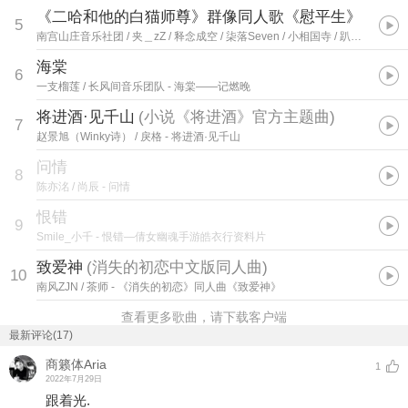
《二哈和他的白猫师尊》群像同人歌《慰平生》
5
南宫山庄音乐社团 / 夹＿zZ / 释念成空 / 柒落Seven / 小相国寺 / 趴熊 / 眠眠是方乐鑫 / 妖卿yoky / 空城mill / 小伟 / 凤瑜 / Franky北城叔 / 奶爸白 / 青鸾司音 / 煜煊 / 纯钧Jun / 佑旻yomi / 落星无痕 / 逸宸
海棠
6
一支榴莲 / 长风间音乐团队
- 海棠——记燃晚
将进酒·见千山
(
小说《将进酒》官方主题曲
)
7
赵景旭（Winky诗） / 戾格
- 将进酒·见千山
问情
8
陈亦洺 / 尚辰
- 问情
恨错
9
Smile_小千
- 恨错—倩女幽魂手游皓衣行资料片
致爱神
(
消失的初恋中文版同人曲
)
10
南风ZJN / 茶师
- 《消失的初恋》同人曲《致爱神》
查看更多歌曲，请下载客户端
最新评论(17)
商籁体Aria
1
2022年7月29日
跟着光.