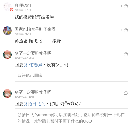
咖喱鸡肉丁
1
2019年11月3日
我的撒野能有姓名嘛
国家也怕卷子吐了来呀
4
2019年7月29日
蒋丞丞 顾飞飞 ——撒野
冬至一定要吃饺子吗
2018年10月26日
回复
@
-恼春风
：
没有(>﹏<)
该评论已删除
冬至一定要吃饺子吗
2018年10月19日
回复
@
拾日飞鸟
：
好哒ヾ(Ő∀Ő๑)ﾉ
@拾日飞鸟
ummm你可以注明出处，然后简单说明一下现在
的情况，就说蹄儿暂时不画了什么的ʘᴗʘ