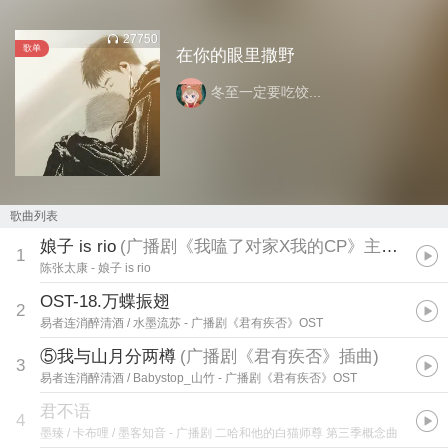
27750
歌单
在你的眼里撒野
冬至一定要吃饺...
歌曲列表
娘子 is rio
(
广播剧《我嗑了对家X我的CP》主题曲
)
1
陈张太康
- 娘子 is rio
OST-18.万蝶振翅
2
易者连消醉清酒 / 水墨流苏
- 广播剧《君有疾否》OST
⑤我与山月分两樽
(
广播剧《君有疾否》插曲
)
3
易者连消醉清酒 / Babystop_山竹
- 广播剧《君有疾否》OST
君不语
4
墨臻 / 卡布哩 / 墨客知音
- 广播剧 二哈和他的白猫师尊 第三季概念曲