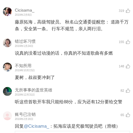
Cicisama_
319
2019年2月8日
藤原拓海，高级驾驶员。 秋名山交通委提醒您： 道路千万
条，安全第一条。 行车不规范，亲人两行泪。
错过坏习惯
155
2019年1月24日
说真的没看过动漫的话，你真的不知道歌曲有多燃
不知所用
148
2019年10月15日
夏树，叔叔要冲刺了
无所事事的盖世英雄
82
2018年12月31日
听这些首歌开车我只能给88分，应为还有12分要给交警
账号已注销
65
2019年2月16日
回复
@
Cicisama_
：
拓海应该是究极驾驶员吧（滑稽）