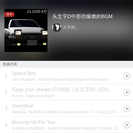
1520.4万
歌单
头文字D中那些爆燃的BGM
大宇神_
歌曲列表
Space Boy
1
Dave Rodgers
- Initial D Special Stage Original Soundtracks
Rage your dream
(
TV动画《头文字D》ED1
)
2
m.o.v.e
- Rage your dream
Heartbeat
3
Nathalie
- SUPER EUROBEAT presents INITIAL D ～D SELECTION～
Burning Up For You
4
SUPER EUROBEAT
- SUPER EUROBEAT PRESENTS INITIAL D MILLENNIUM BOX