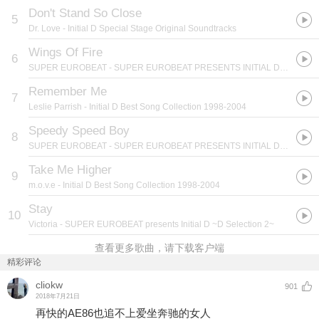
Don't Stand So Close
5
Dr. Love
- Initial D Special Stage Original Soundtracks
Wings Of Fire
6
SUPER EUROBEAT
- SUPER EUROBEAT PRESENTS INITIAL D MILLENNIUM BOX
Remember Me
7
Leslie Parrish
- Initial D Best Song Collection 1998-2004
Speedy Speed Boy
8
SUPER EUROBEAT
- SUPER EUROBEAT PRESENTS INITIAL D MILLENNIUM BOX
Take Me Higher
9
m.o.v.e
- Initial D Best Song Collection 1998-2004
Stay
10
Victoria
- SUPER EUROBEAT presents Initial D ~D Selection 2~
查看更多歌曲，请下载客户端
精彩评论
cliokw
901
2018年7月21日
再快的AE86也追不上爱坐奔驰的女人