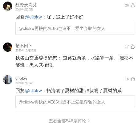
狂野麦高芬
26
2019年2月5日
回复
@
cliokw
：
屁，追上了好不好
@cliokw
再快的AE86也追不上爱坐奔驰的女人
拾不回丶
17
2020年10月29日
秋名山交通委提醒您： 道路就两条，水渠算一条。 漂移不
够班，黑人来抬棺。
cliokw
16
2020年7月24日
回复
@
cliokw
：
拓海尝了夏树的甜 叔叔尝了夏树的咸
@cliokw
再快的AE86也追不上爱坐奔驰的女人
查看全部
548
条评论