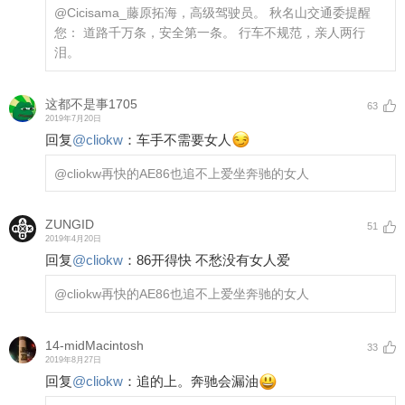
@Cicisama_
藤原拓海，高级驾驶员。 秋名山交通委提醒
您： 道路千万条，安全第一条。 行车不规范，亲人两行
泪。
这都不是事1705
63
2019年7月20日
回复
@
cliokw
：
车手不需要女人
@cliokw
再快的AE86也追不上爱坐奔驰的女人
ZUNGID
51
2019年4月20日
回复
@
cliokw
：
86开得快 不愁没有女人爱
@cliokw
再快的AE86也追不上爱坐奔驰的女人
14-midMacintosh
33
2019年8月27日
回复
@
cliokw
：
追的上。奔驰会漏油