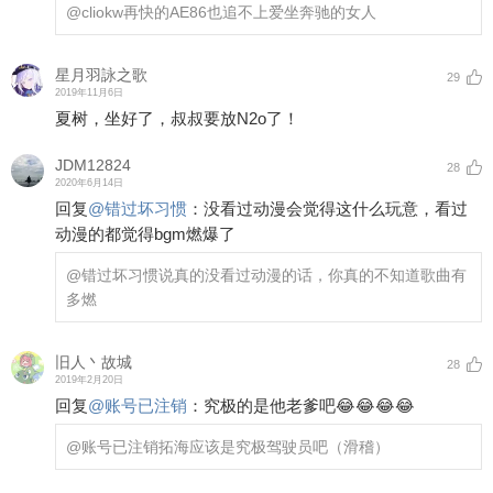
@cliokw
再快的AE86也追不上爱坐奔驰的女人
星月羽詠之歌
29
2019年11月6日
夏树，坐好了，叔叔要放N2o了！
JDM12824
28
2020年6月14日
回复
@
错过坏习惯
：
没看过动漫会觉得这什么玩意，看过
动漫的都觉得bgm燃爆了
@错过坏习惯
说真的没看过动漫的话，你真的不知道歌曲有
多燃
旧人丶故城
28
2019年2月20日
回复
@
账号已注销
：
究极的是他老爹吧😂😂😂😂
@账号已注销
拓海应该是究极驾驶员吧（滑稽）