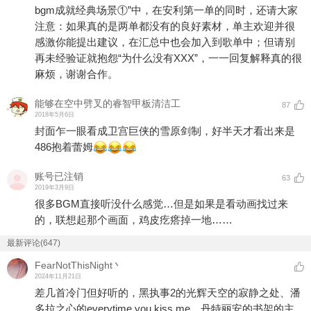
bgm成就经典场景①”中，在安利第一单的同时，还请大家
注意：如果真的是两单都没有的良好素材，单主欢迎并很
感激你能提出建议，在汇总中也会加入到歌单中；但请别
再未经验证就抱怨“为什么没有XXX”，一一回复解释真的很
麻烦，谢谢合作。
能够在空中劈叉的睿智甲板清洁工
87
2018年5月6日
封面乍一眼看成卫宫巨侠的雪原剑制，好半天才看出来是
486抱着蕾姆
账号已注销
63
2019年3月9日
很多BGM直接听没什么感觉…但是如果是看动画找过来
的，联想起那个画面，鸡皮疙瘩掉一地……
最新评论(647)
FearNotThisNight丶
2024年11月21日
差几首冷门但好听的，黑执事2的光辉天空的寂静之处、潘
多拉之心的everytime you kiss me、丹特丽安的书架的主