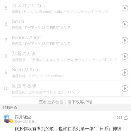
カスカナヒカリ
5
藤間仁(Elements Garden)
- sola オリジナルサウンドトラック
Seirei
6
坂部剛
- DATE A MUSIC FIRST HALF
Furious Anger
7
坂部剛
- DATE A MUSIC FIRST HALF
判断のとき
8
藤澤慶昌
- 「悪魔のリドル」オリジナルサウンドトラックCD Vol.2
Suoh MiKoto
9
遠藤幹雄
- K Original Soundtrack
疾走する魂
10
佐藤直紀
- 交响诗篇エウレカセブン O.S.T 2
查看更多歌曲，请下载客户端
精彩评论
四月晓尘
373
2016年10月13日
很多你没有看到的歌，也许在系列第一单“『日系』神级