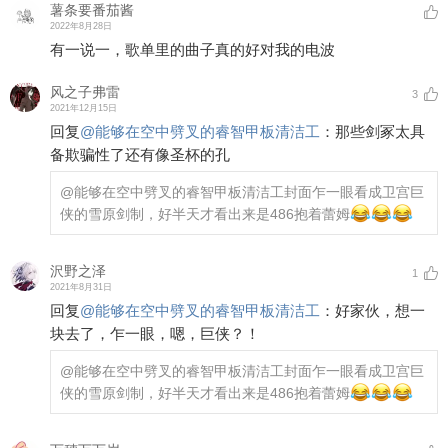
薯条要番茄酱
2022年8月28日
有一说一，歌单里的曲子真的好对我的电波
风之子弗雷
3
2021年12月15日
回复
@
能够在空中劈叉的睿智甲板清洁工
：
那些剑冢太具
备欺骗性了还有像圣杯的孔
@能够在空中劈叉的睿智甲板清洁工
封面乍一眼看成卫宫巨
侠的雪原剑制，好半天才看出来是486抱着蕾姆
沢野之泽
1
2021年8月31日
回复
@
能够在空中劈叉的睿智甲板清洁工
：
好家伙，想一
块去了，乍一眼，嗯，巨侠？！
@能够在空中劈叉的睿智甲板清洁工
封面乍一眼看成卫宫巨
侠的雪原剑制，好半天才看出来是486抱着蕾姆