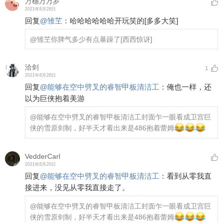
万穗万万岁
2021年8月28日
回复
@
雏芏
：
哈哈哈哈哈哈开玩笑的
[多多大笑]
@雏芏
你脾气多少有点暴躁了
[西西惊讶]
洽剑
1
2021年8月26日
回复
@
能够在空中劈叉的睿智甲板清洁工
：
俺也一样，还
以为巨侠抱着美游
@能够在空中劈叉的睿智甲板清洁工
封面乍一眼看成卫宫巨
侠的雪原剑制，好半天才看出来是486抱着蕾姆
VedderCarl
2021年8月20日
回复
@
能够在空中劈叉的睿智甲板清洁工
：
看到从零我直
接进来，没见从零我直接走了。
@能够在空中劈叉的睿智甲板清洁工
封面乍一眼看成卫宫巨
侠的雪原剑制，好半天才看出来是486抱着蕾姆