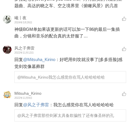
题曲、高达的晓之车、空之境界里《俯瞰风景》的几首
曦丨夜
2024年3月26日
神级BGM单如果该更新的话可以加一下86的最后一集插
曲，分镜和音乐的配合真的太舒服了…
风之子弗雷
2022年11月12日
回复
@
Mitsuha_Kirino
：
好吧用剑坟就没事了
[多多捂脸]
感
觉剑坟像墓葬群
@Mitsuha_Kirino
我怎么感觉你在骂人哈哈哈哈哈
Mitsuha_Kirino
2022年11月8日
回复
@
风之子弗雷
：
我怎么感觉你在骂人哈哈哈哈哈
@风之子弗雷
那些剑冢太具备欺骗性了还有像圣杯的孔