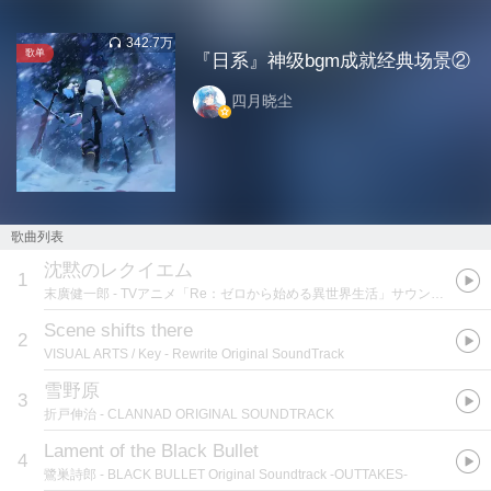
342.7万
歌单
『日系』神级bgm成就经典场景②
四月晓尘
歌曲列表
沈黙のレクイエム
1
末廣健一郎
- TVアニメ「Re：ゼロから始める異世界生活」サウンドトラックCD 音楽：末廣健一郎
Scene shifts there
2
VISUAL ARTS / Key
- Rewrite Original SoundTrack
雪野原
3
折戸伸治
- CLANNAD ORIGINAL SOUNDTRACK
Lament of the Black Bullet
4
鷺巣詩郎
- BLACK BULLET Original Soundtrack -OUTTAKES-