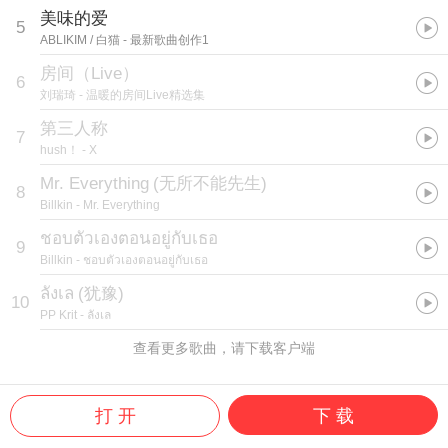
美味的爱
5
ABLIKIM / 白猫
- 最新歌曲创作1
房间（Live）
6
刘瑞琦
- 温暖的房间Live精选集
第三人称
7
hush！
- X
Mr. Everything
(
无所不能先生
)
8
Billkin
- Mr. Everything
ชอบตัวเองตอนอยู่กับเธอ
9
Billkin
- ชอบตัวเองตอนอยู่กับเธอ
ลังเล
(
犹豫
)
10
PP Krit
- ลังเล
查看更多歌曲，请下载客户端
打 开
下 载