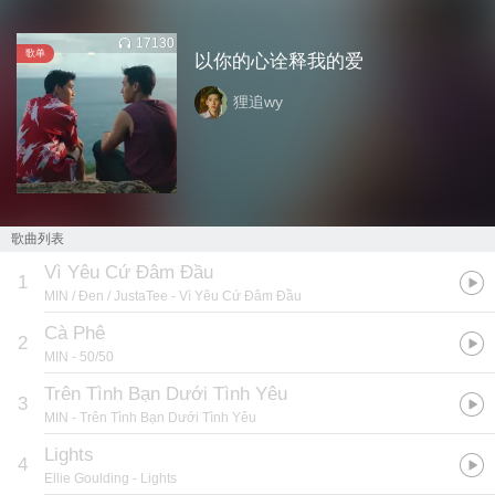
17130
歌单
以你的心诠释我的爱
狸追wy
歌曲列表
Vì Yêu Cứ Đâm Đầu
1
MIN / Đen / JustaTee
- Vì Yêu Cứ Đâm Đầu
Cà Phê
2
MIN
- 50/50
Trên Tình Bạn Dưới Tình Yêu
3
MIN
- Trên Tình Bạn Dưới Tình Yêu
Lights
4
Ellie Goulding
- Lights