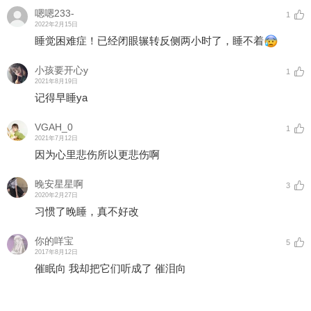
嗯嗯233-
1
2022年2月15日
睡觉困难症！已经闭眼辗转反侧两小时了，睡不着
小孩要开心y
1
2021年8月19日
记得早睡ya
VGAH_0
1
2021年7月12日
因为心里悲伤所以更悲伤啊
晚安星星啊
3
2020年2月27日
习惯了晚睡，真不好改
你的咩宝
5
2017年8月12日
催眠向 我却把它们听成了 催泪向