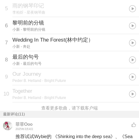
雨的钢琴印记
5
李柏炘
- 星夜钢琴曲
黎明前的分镜
6
小新
- 黎明前的分镜
Wedding In The Forest(林中约定）
7
小新
- 奔赴
最后的句号
8
小新
- 最后的句号
Our Journey
9
Peder B. Helland
- Bright Future
Together
10
Peder B. Helland
- Bright Future
查看更多歌曲，请下载客户端
最新评论(11)
菲菲Ooo
2025年3月4日
推荐试试Wybie的 《Shinking into the deep sea》、《Sea