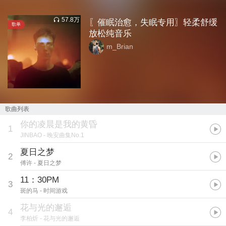
57.8万
〖催眠治愈，失眠专用〗轻柔舒缓
歌单
放松纯音乐
m_Brian
歌曲列表
你的凌晨是我的黄昏
1
JINBAO
- 晚安曲集No.1
夏日之梦
2
傅许
- 夏日之梦
11：30PM
3
斑的马
- 时间游戏
花与光的邂逅
4
李柏炘
- 花与光的邂逅