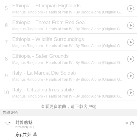
Ethiopia - Ethiopian Highlands
5
Magnus Ringblom
- Hearts of Iron IV - By Blood Alone (Original Game Soundtrack)
Ethiopia - Threat From Red Sea
6
Magnus Ringblom
- Hearts of Iron IV - By Blood Alone (Original Game Soundtrack)
Ethiopia - Wildlife Surroundings
7
Magnus Ringblom
- Hearts of Iron IV - By Blood Alone (Original Game Soundtrack)
Ethiopia - Safer Grounds
8
Magnus Ringblom
- Hearts of Iron IV - By Blood Alone (Original Game Soundtrack)
Italy - La Marcia Die Soldati
9
Magnus Ringblom
- Hearts of Iron IV - By Blood Alone (Original Game Soundtrack)
Italy - Cittadina Irresistibile
10
Magnus Ringblom
- Hearts of Iron IV - By Blood Alone (Original Game Soundtrack)
查看更多歌曲，请下载客户端
精彩评论
封兽魑魅
10
2024年2月10日
东p共荣 草