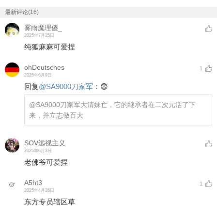
最新评论(16)
雾雨魔理傻_
2025年7月25日
纯狐麻麻可爱捏
ohDeutsches
1
2025年6月9日
回复
@
SA9000刀家军
：
😨
@SA9000刀家军
大清妹亡，它的继承者在二次元活了下
来，并立志做百大
SOV远视主义
2025年6月3日
老佛爷可爱捏
A5ht3
1
2025年4月26日
东方专员辖区草