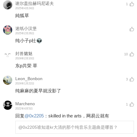
谢尔盖拉赫玛尼诺夫
1
2025年4月24日
純狐草
迷纸小汉堡
2025年2月26日
纯小子p社
封兽魑魅
10
2024年2月10日
东p共荣 草
Leon_Bonbon
3
2024年1月22日
纯麻麻的夏早就没影了
Marcheno
1
2022年4月5日
回复
@
0x2205
：
skilled in the arts，网易云就有
@0x2205
谁知道kr大清的那个纯音乐主题曲是哪首？