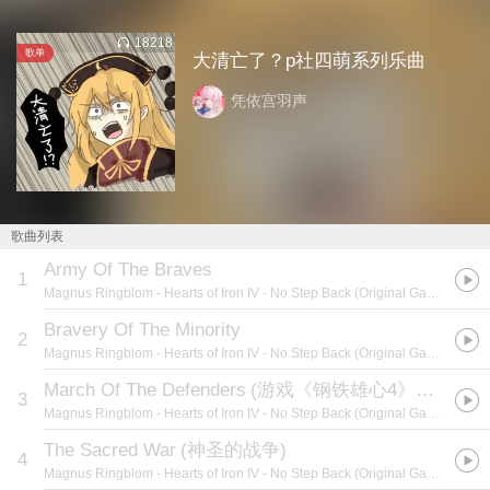
18218
歌单
大清亡了？p社四萌系列乐曲
凭依宫羽声
歌曲列表
Army Of The Braves
1
Magnus Ringblom
- Hearts of Iron IV - No Step Back (Original Game Soundtrack)
Bravery Of The Minority
2
Magnus Ringblom
- Hearts of Iron IV - No Step Back (Original Game Soundtrack)
March Of The Defenders
(
游戏《钢铁雄心4》原声集
)
3
Magnus Ringblom
- Hearts of Iron IV - No Step Back (Original Game Soundtrack)
The Sacred War
(
神圣的战争
)
4
Magnus Ringblom
- Hearts of Iron IV - No Step Back (Original Game Soundtrack)