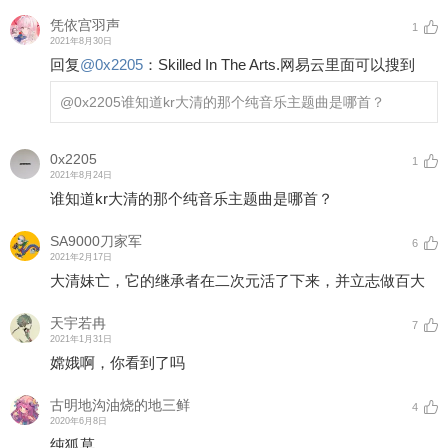
凭依宫羽声
1
2021年8月30日
回复
@
0x2205
：
Skilled In The Arts.网易云里面可以搜到
@0x2205
谁知道kr大清的那个纯音乐主题曲是哪首？
0x2205
1
2021年8月24日
谁知道kr大清的那个纯音乐主题曲是哪首？
SA9000刀家军
6
2021年2月17日
大清妹亡，它的继承者在二次元活了下来，并立志做百大
天宇若冉
7
2021年1月31日
嫦娥啊，你看到了吗
古明地沟油烧的地三鲜
4
2020年6月8日
纯狐草