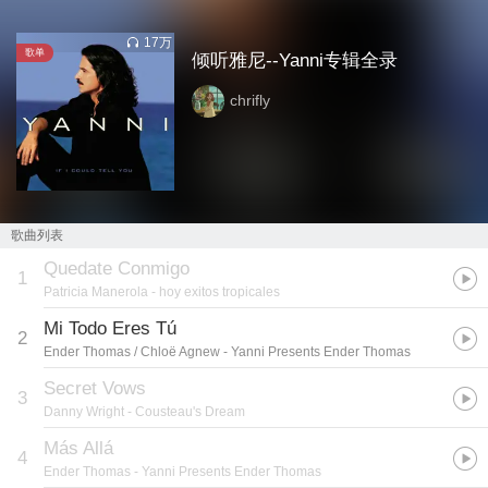
17万
歌单
倾听雅尼--Yanni专辑全录
chrifly
歌曲列表
Quedate Conmigo
1
Patricia Manerola
- hoy exitos tropicales
Mi Todo Eres Tú
2
Ender Thomas / Chloë Agnew
- Yanni Presents Ender Thomas
Secret Vows
3
Danny Wright
- Cousteau's Dream
Más Allá
4
Ender Thomas
- Yanni Presents Ender Thomas