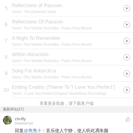
Reflections of Passion
5
Yanni
- The Essential Yanni
Reflections Of Passion
6
Yanni / The Starlite Orchestra
- Piano Pure Moods
A Night To Remember
7
Yanni / The Starlite Orchestra
- Piano Pure Moods
Within Attraction
8
Yanni / The Starlite Orchestra
- Piano Pure Moods
Song For Antarctica
9
Yanni / The Starlite Orchestra
- Piano Pure Moods
Ending Credits (Theme To 'I Love You Perfect')
10
Yanni
- I Love You Perfect (Original Soundtrack Recording)
查看更多歌曲，请下载客户端
最新评论(27)
chrifly
2022年6月13日
回复
@
隽隽十
：
音乐使人宁静，使人听此凋朱颜