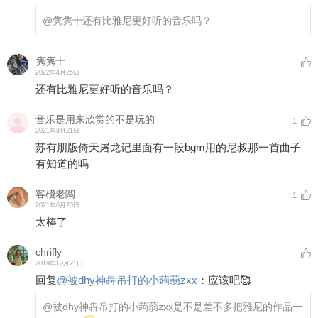
@隽隽十
还有比雅尼更好听的音乐吗？
隽隽十
2022年4月25日
还有比雅尼更好听的音乐吗？
音乐是用来欣赏的不是玩的
1
2021年8月21日
苏有朋版倚天屠龙记里面有一段bgm用的尼叔那一首曲子
有知道的吗
客棧老闆
1
2021年6月20日
太棒了
chrifly
2019年12月21日
回复
@
被dhy神犇吊打的小蒟蒻zxx
：
应该吧🥰
@被dhy神犇吊打的小蒟蒻zxx
是不是差不多把雅尼的作品一