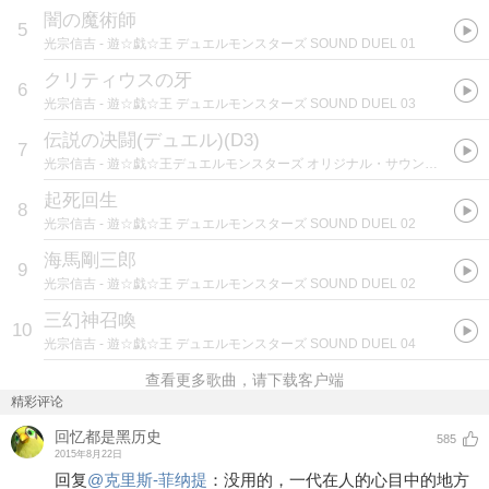
闇の魔術師
5
光宗信吉
- 遊☆戯☆王 デュエルモンスターズ SOUND DUEL 01
クリティウスの牙
6
光宗信吉
- 遊☆戯☆王 デュエルモンスターズ SOUND DUEL 03
伝説の决闘(デュエル)(D3)
7
光宗信吉
- 遊☆戯☆王デュエルモンスターズ オリジナル・サウンドトラック 決闘II
起死回生
8
光宗信吉
- 遊☆戯☆王 デュエルモンスターズ SOUND DUEL 02
海馬剛三郎
9
光宗信吉
- 遊☆戯☆王 デュエルモンスターズ SOUND DUEL 02
三幻神召喚
10
光宗信吉
- 遊☆戯☆王 デュエルモンスターズ SOUND DUEL 04
查看更多歌曲，请下载客户端
精彩评论
回忆都是黑历史
585
2015年8月22日
回复
@
克里斯-菲纳提
：
没用的，一代在人的心目中的地方