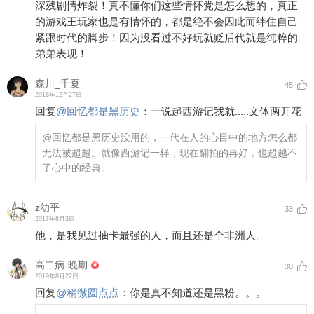
深残剧情炸裂！真不懂你们这些情怀党是怎么想的，真正
的游戏王玩家也是有情怀的，都是绝不会因此而绊住自己
紧跟时代的脚步！因为没看过不好玩就贬后代就是纯粹的
弟弟表现！
森川_千夏
45
2018年12月27日
回复
@
回忆都是黑历史
：
一说起西游记我就.....文体两开花
@回忆都是黑历史
没用的，一代在人的心目中的地方怎么都
无法被超越。就像西游记一样，现在翻拍的再好，也超越不
了心中的经典。
z幼平
33
2017年8月3日
他，是我见过抽卡最强的人，而且还是个非洲人。
高二病-晚期
30
2019年8月22日
回复
@
稍微圆点点
：
你是真不知道还是黑粉。。。