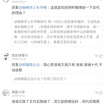
2019年4月21日
回复
@
杨柳岸上长亭晚
：
这就是吹的同时顺便踩一下后代
的理由？
@杨柳岸上长亭晚
因为 第一代的人设是最有趣的，王道热血
漫的巅峰之作，（珍视友情的羁绊，携手与强敌作战，每一
集都是他们成长的写照，以前觉得这都友情什么的都很幼
稚，但当你活的俞久，你才发现真正的友谊是来之不易，是
比三幻神、七样秘宝更上，最最宝贵的宝物。）
奕饮侠客行
55
2019年7月13日
回复
@
稍微圆点点
：
我心里游戏王就只有 游戏 游城十代 不
动游星
@稍微圆点点
什么？还有三四五代？
萌新小悖
45
2019年3月1日
游戏王除了五代后期崩了，其它剧情都还好，四代后期黑