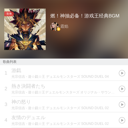
637.9万
歌单
燃！神抽必备！游戏王经典BGM
霜焰
歌曲列表
游戯
1
光宗信吉
- 遊☆戯☆王 デュエルモンスターズ SOUND DUEL 04
熱き決闘者たち
2
光宗信吉
- 遊☆戯☆王デュエルモンスターズ オリジナル・サウンドトラック 決闘I
神の怒り
3
光宗信吉
- 遊☆戯☆王 デュエルモンスターズ SOUND DUEL 02
友情のデュエル
4
光宗信吉
- 遊☆戯☆王 デュエルモンスターズ SOUND DUEL 02