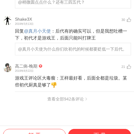
@稍微圆点点
什么？还有三四五代？
Shake3X
30
2019年5月13日
回复
@
真月小天使
：
后代有的确实可以，但是我想吐槽一
下，初代才是游戏王，后面只能叫打牌王
@真月小天使
为什么你们吹初代的时候都要贬低一下后代。
高二病-晚期
21
2019年8月22日
游戏王评论区大毒瘤：王样最好看，后面全都是垃圾。某
些初代厨真是够了
查看全部
942
条评论