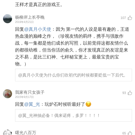
王样才是真正的游戏王。
杨柳岸上长亭晚
107
2019年4月21日
回复
@
真月小天使
：
因为 第一代的人设是最有趣的，王道
热血漫的巅峰之作，（珍视友情的羁绊，携手与强敌作
战，每一集都是他们成长的写照，以前觉得这都友情什么
的都很幼稚，但当你活的俞久，你才发现真正的友谊是来
之不易，是比三幻神、七样秘宝更上，最最宝贵的宝
物。）
@真月小天使
为什么你们吹初代的时候都要贬低一下后代。
我家有只女孩子
93
2015年9月17日
回复
@
翼_光
：
玩炉石时候听最好了
@翼_光
神抽必备！偶来诺疼，多罗！！！！
曙光八百万
65