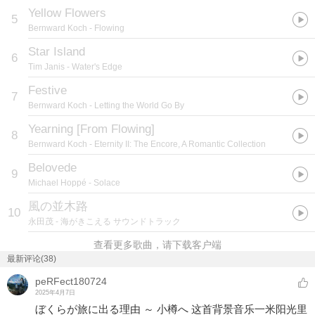
Yellow Flowers
5
Bernward Koch
- Flowing
Star Island
6
Tim Janis
- Water's Edge
Festive
7
Bernward Koch
- Letting the World Go By
Yearning [From Flowing]
8
Bernward Koch
- Eternity II: The Encore, A Romantic Collection
Belovede
9
Michael Hoppé
- Solace
風の並木路
10
永田茂
- 海がきこえる サウンドトラック
查看更多歌曲，请下载客户端
最新评论(38)
peRFect180724
2025年4月7日
ぼくらが旅に出る理由 ～ 小樽へ 这首背景音乐一米阳光里