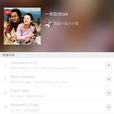
18395
歌单
一米阳光ost
我是一朵小小茉...
歌曲列表
Serenade In G
1
Mike Rowland
- The Land Of Hopes And Dreams
Moon Ghosts
2
Michael Hoppé
- Poet: Romance for Cello
Cape May
3
Tim Janis
- Water's Edge
Heaven's Song
4
S.E.N.S.
- 平日の休日。