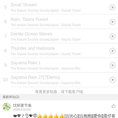
Small Stream
5
The Nature Sounds SocietyJapan
- Sound Travel
Rain, Totoro Forest
6
The Nature Sounds SocietyJapan
- Sound Travel
Gentle Ocean Waves
7
The Nature Sounds SocietyJapan
- Sound Travel
Thunder and Hailstone
8
The Nature Sounds SocietyJapan
- Sound Travel
Sayama Rain 1
9
The Nature Sounds SocietyJapan
- Sayama Hills
Sayama Rain 2?(?Demo)
10
The Nature Sounds SocietyJapan
- Sayama Hills
查看更多歌曲，请下载客户端
最新评论(2)
忧郁要节奏
2024年10月14日
❤️💖🚩👌💝😇
[云比心]
[云抱抱]
[爱你]
[蛋仔喜