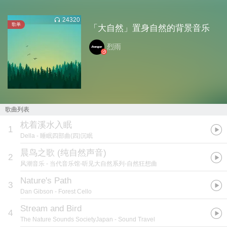
24320
歌单
「大自然」置身自然的背景音乐
烈雨
歌曲列表
枕着溪水入眠
1
Della
- 睡眠四部曲(四)沉眠
晨鸟之歌 (纯自然声音)
2
风潮音乐
- 当代音乐馆-听见大自然系列-自然狂想曲
Nature's Path
3
Dan Gibson
- Forest Cello
Stream and Bird
4
The Nature Sounds SocietyJapan
- Sound Travel