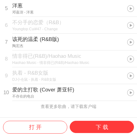
洋葱
5
邓嘉澍
- 洋葱
不分手的恋爱（R&B）
6
Youngtop.Cui#47
- Change
该死的温柔 (R&B版)
7
陶宏杰
情非得已(R&B)/Haohao Music
8
Haohao Music
- 情非得已(R&B)/Haohao Music
执着 - R&B女版
9
DJ小仓鼠
- 执着 - R&B女版
爱的主打歌 (Cover 萧亚轩)
10
不存在的电台
查看更多歌曲，请下载客户端
打 开
下 载