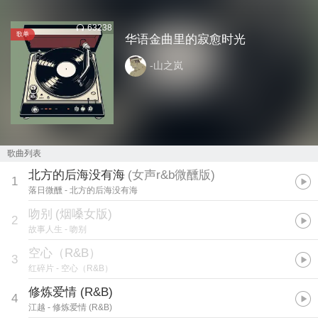
63238
歌单
华语金曲里的寂愈时光
-山之岚
歌曲列表
北方的后海没有海
(
女声r&b微醺版
)
1
落日微醺
- 北方的后海没有海
吻别
(
烟嗓女版
)
2
故事人生
- 吻别
空心（R&B）
3
红碎片
- 空心（R&B）
修炼爱情 (R&B)
4
江越
- 修炼爱情 (R&B)