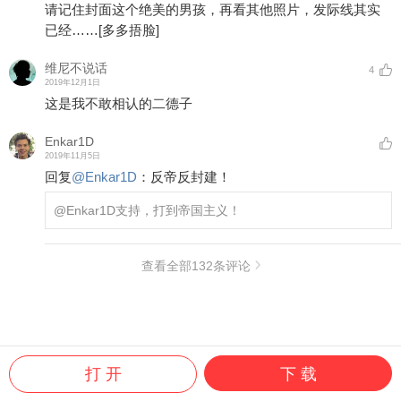
请记住封面这个绝美的男孩，再看其他照片，发际线其实
已经……
[多多捂脸]
维尼不说话
4
2019年12月1日
这是我不敢相认的二德子
Enkar1D
2019年11月5日
回复
@
Enkar1D
：
反帝反封建！
@Enkar1D
支持，打到帝国主义！
查看全部
132
条评论
打 开
下 载