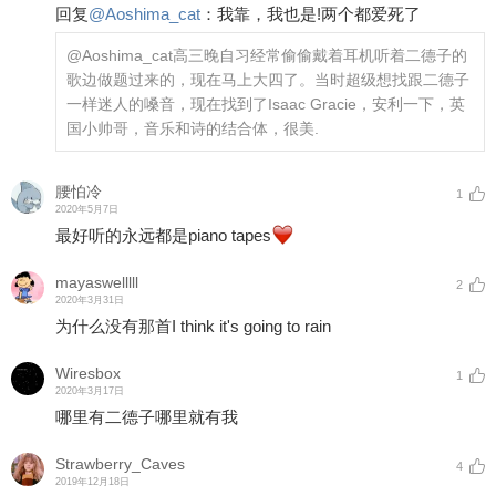
回复
@
Aoshima_cat
：
我靠，我也是!两个都爱死了
@Aoshima_cat
高三晚自习经常偷偷戴着耳机听着二德子的
歌边做题过来的，现在马上大四了。当时超级想找跟二德子
一样迷人的嗓音，现在找到了Isaac Gracie，安利一下，英
国小帅哥，音乐和诗的结合体，很美.
腰怕冷
1
2020年5月7日
最好听的永远都是piano tapes
mayaswelllll
2
2020年3月31日
为什么没有那首I think it's going to rain
Wiresbox
1
2020年3月17日
哪里有二德子哪里就有我
Strawberry_Caves
4
2019年12月18日