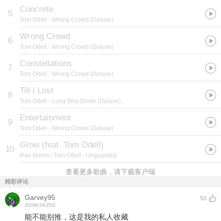
Concrete
5
Tom Odell
- Wrong Crowd (Deluxe)
Wrong Crowd
6
Tom Odell
- Wrong Crowd (Deluxe)
Constellations
7
Tom Odell
- Wrong Crowd (Deluxe)
Till I Lost
8
Tom Odell
- Long Way Down (Deluxe)
Entertainment
9
Tom Odell
- Wrong Crowd (Deluxe)
Grow (feat. Tom Odell)
10
Rae Morris / Tom Odell
- Unguarded
查看更多歌曲，请下载客户端
精彩评论
Garvey95
53
2019年3月25日
能不能别推，这是我的私人收藏