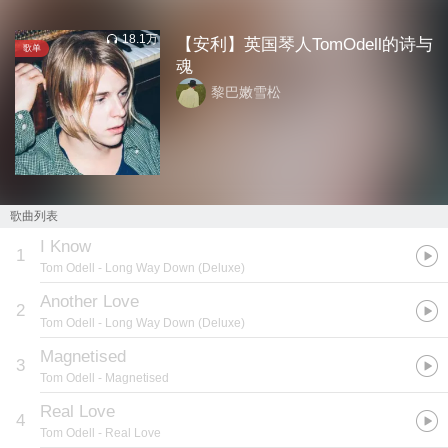
18.1万
【安利】英国琴人TomOdell的诗与
歌单
魂
黎巴嫩雪松
歌曲列表
I Know
1
Tom Odell
- Long Way Down (Deluxe)
Another Love
2
Tom Odell
- Long Way Down (Deluxe)
Magnetised
3
Tom Odell
- Magnetised
Real Love
4
Tom Odell
- Real Love