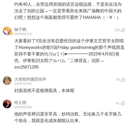
约有40人，在旁边用异国的语言边唱边跳，于是实在没办
法去了别的公园→一定是带着孙女来跳广场舞的中国大妈
们吧！想想这个画面都觉得可爱炸了HAHAHA（・∀・）
御子咧
176
2015年2月27日
大家看好了!!完全没有恋爱经历的这个伊東文艺哲学太郎唱
了Honeyworks的歌!!说Friday goodmorning的那个声线简直
苏得不要不要的!!(ﾉ)'ω`(ヾ)♥━━━━━2015年4月8日発
売、伊東歌詞太郎アルバム「二律背反」试听→
sm25671395
大佬智的腿部挂件
79
2016年7月25日
封面居然不是狐狸面具，本体呢
苺久間
41
2018年8月16日
他的声音辨识度非常高，炒鸡治愈。无论换几个名字换几
个组合，我就是化成灰都能认出来。