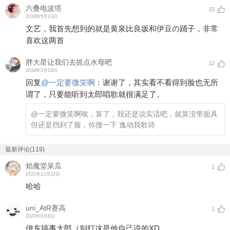
六叠电波塔
15
2018年5月13日
文艺，我首先想到的就是黄泉比良坂和伊豆の踊子，非常
喜欢这两首
胖大星让我们去抓点水母吧
12
2018年3月14日
回复
@
一定要微笑啊
：
谢谢了，其实看不看得到脸也无所
谓了，只要能听到太郎唱歌就很满足了。
@一定要微笑啊
唉，算了，我还是说实话吧，就算没带面具
但还是挡到了脸，你搜一下 逸动我歌诗
最新评论(119)
焰魔堂呆瓜
1
2021年12月22日
哈哈
uni_AtR赛高
1
2020年8月6日
伊东搞事太郎（别打这是他自己说的XD