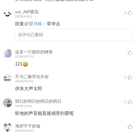
uni_AtR赛高
1
2020年8月6日
回复
@
望月暁
：
草华点
该评论已删除
这是一只能吃的鲤鱼
2020年5月21日
121
不与二极管论长短
1
2020年4月27日
伊东大声太郎
明日的明日的明日的明日
1
2020年3月6日
听他的声音能直接感受到爱呢
海胆宇子炒饭
2020年1月18日