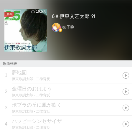
19.5万
歌单
6＃伊東文艺太郎 ?!
御子咧
歌曲列表
夢地図
1
伊東歌詞太郎
- 二律背反
金曜日のおはよう
2
伊東歌詞太郎
- 二律背反
ポプラの丘に風が吹く
3
伊東歌詞太郎
- 二律背反
ハッピーシンセサイザ
4
伊東歌詞太郎
- 二律背反