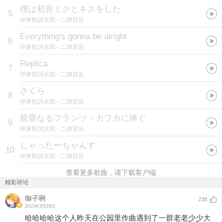
僕は初音ミクとキスをした
5
伊東歌詞太郎
- 二律背反
Everything's gonna be alright
6
伊東歌詞太郎
- 二律背反
Replica
7
伊東歌詞太郎
- 二律背反
さくら
8
伊東歌詞太郎
- 二律背反
親愛なるフランツ・カフカに捧ぐ
9
伊東歌詞太郎
- 二律背反
しゃったーちゃんす
10
伊東歌詞太郎
- 二律背反
查看更多歌曲，请下载客户端
精彩评论
御子咧
238
2015年3月28日
哈哈哈哈这个人昨天在公园里作曲遇到了一群老老少少大