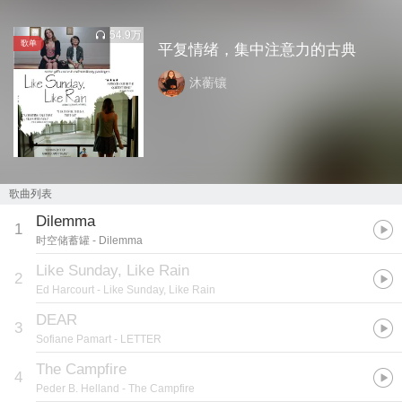
54.9万
歌单
平复情绪，集中注意力的古典
沐蘅镶
歌曲列表
Dilemma
1
时空储蓄罐
- Dilemma
Like Sunday, Like Rain
2
Ed Harcourt
- Like Sunday, Like Rain
DEAR
3
Sofiane Pamart
- LETTER
The Campfire
4
Peder B. Helland
- The Campfire