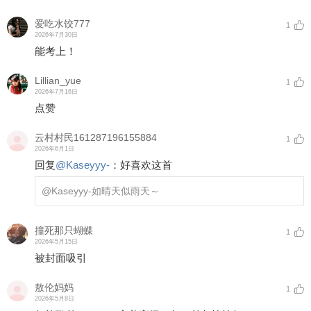
爱吃水饺777
1
2026年7月30日
能考上！
Lillian_yue
1
2026年7月16日
点赞
云村村民161287196155884
1
2026年6月1日
回复
@
Kaseyyy-
：
好喜欢这首
@Kaseyyy-
如晴天似雨天～
撞死那只蝴蝶
1
2026年5月15日
被封面吸引
敖伦妈妈
1
2026年5月8日