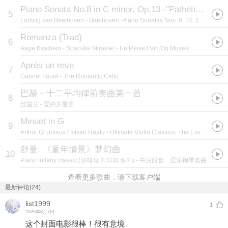
Piano Sonata No.8 in C minor, Op.13 -"Pathétique": 2. Adagio cantabile
5
Ludwig van Beethoven
- Beethoven: Piano Sonatas Nos. 8, 14, 20 & 23
Romanza (Trad)
6
Aage Kvalbein
- Spanske Mirakler - En Reise I Vin Og Musikk
Aprés un reve
7
Gabriel Fauré
- The Romantic Cello
巴赫－十二平均律前奏曲第一首
8
丝国兰
- 爱的罗曼史
Minuet in G
9
Arthur Grumiaux / Istvan Hajdu
- Ultimate Violin Classics: The Essential Masterpieces
舒曼: 《童年情景》梦幻曲
10
Piano lullaby classic (클래식 기타의 향기)
- 午后甜食．爱乐钢琴名曲
查看更多歌曲，请下载客户端
最新评论(24)
list1999
1
2026年8月7日
这个封面电影很棒！很有意境