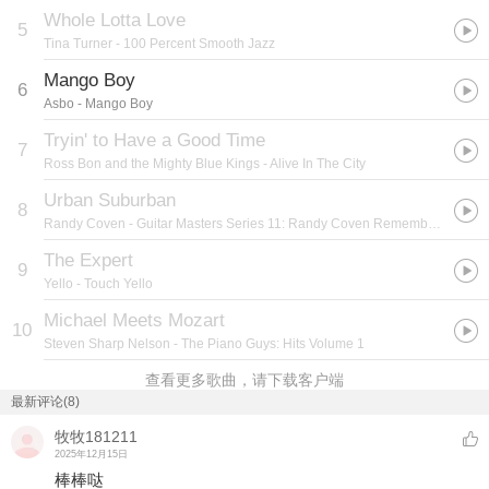
Whole Lotta Love
5
Tina Turner
- 100 Percent Smooth Jazz
Mango Boy
6
Asbo
- Mango Boy
Tryin' to Have a Good Time
7
Ross Bon and the Mighty Blue Kings
- Alive In The City
Urban Suburban
8
Randy Coven
- Guitar Masters Series 11: Randy Coven Remembered
The Expert
9
Yello
- Touch Yello
Michael Meets Mozart
10
Steven Sharp Nelson
- The Piano Guys: Hits Volume 1
查看更多歌曲，请下载客户端
最新评论(8)
牧牧181211
2025年12月15日
棒棒哒