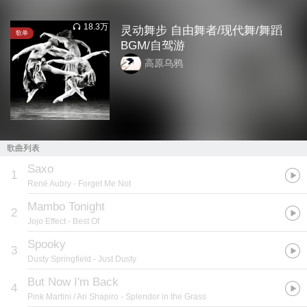
18.3万
灵动舞步 自由舞者/现代舞/舞蹈
歌单
BGM/自驾游
高原乌鸦
歌曲列表
Saxo
1
René Aubry
- Forget Me Not
Mambo Tonight
2
Jojo Effect
- Best Of
Spooky
3
Dusty Springfield
- Just Dusty
But Now I'm Back
4
Pink Martini / Ari Shapiro
- Splendor in the Grass