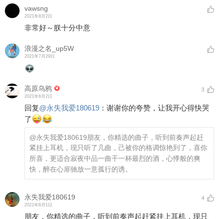
vawsng
2021年8月2日
非常好～朕十分中意
浪漫之名_up5W
2021年7月29日
高原乌鸦
3
2021年6月2日
回复
@
永失我爱180619
：
谢谢你的夸赞，让我开心得快哭
了
@永失我爱180619
朋友，你精选的曲子，听到前奏声起赶
紧挂上耳机，现只听了几曲，己被你的格调惊艳到了，喜你
所喜，更适合寂夜中品一曲干一杯最烈的酒，心悸般的爽
快，醉在心扉驰放一意孤行的诱。
永失我爱180619
4
2021年6月1日
朋友，你精选的曲子，听到前奏声起赶紧挂上耳机，现只