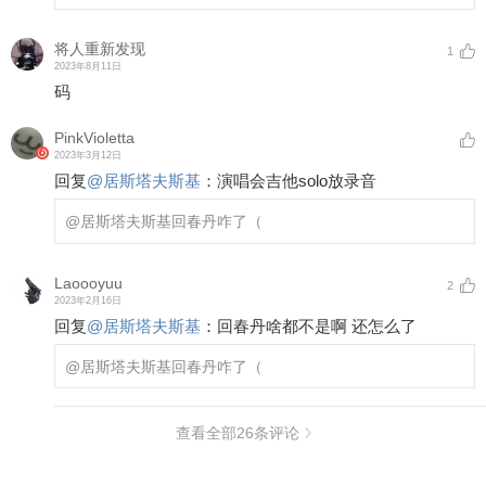
将人重新发现
1
2023年8月11日
码
PinkVioletta
2023年3月12日
回复
@
居斯塔夫斯基
：
演唱会吉他solo放录音
@居斯塔夫斯基
回春丹咋了（
Laoooyuu
2
2023年2月16日
回复
@
居斯塔夫斯基
：
回春丹啥都不是啊 还怎么了
@居斯塔夫斯基
回春丹咋了（
查看全部
26
条评论