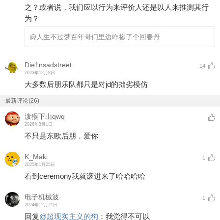
之？或者说，我们应以行为来评价人还是以人来推测其行
为？
@人生不过梦百年
哥们里边咋掺了个回春丹
Die1nsadstreet
14
2023年12月8日
大多数后朋乐队都只是对jd的拙劣模仿
最新评论(26)
泼猴下山qwq
2026年3月1日
不只是东欧后朋，爱你
K_Maki
1
2025年1月25日
看到ceremony我就滚进来了哈哈哈哈
电子机械波
1
2024年12月21日
回复
@
超现实主义的狗
：
我觉得不可以