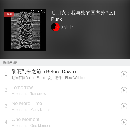
32.7万
后朋克：我喜欢的国内外Post
歌单
Punk
joyinje...
歌曲列表
黎明到来之前（Before Dawn）
1
動物莊園AnimalFarm
- 饮川纪行（Flow Within）
Tomorrow
2
Motorama
- Tomorrow
No More Time
3
Motorama
- Many Nights
One Moment
4
Motorama
- One Moment