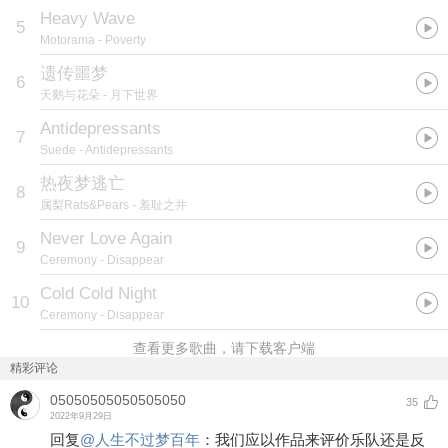
Heavy Wave
5
Motorama
- Poverty
遗传噩梦
6
天鹅与花朵
- 月下世界
Antidepressants
7
Suede
- Antidepressants
热夜梦逃亡
8
属梨Rats&Pears
- 羞耻之井
Never Love Again
9
Ceremony
- Disappear
Cold Cold Night
10
Ceremony
- Disappear
查看更多歌曲，请下载客户端
精彩评论
05050505050505050
35
2022年9月29日
回复
@
人生不过梦百年
：
我们应以作品来评价乐队还是反