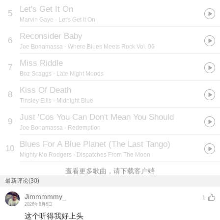
Let's Get It On
5
Marvin Gaye
- Let's Get It On
Reconsider Baby
6
Joe Bonamassa
- Where Blues Meets Rock Vol. 06
Miss Riddle
7
Boz Scaggs
- Late Night Moods
Kiss Of Death
8
Tinsley Ellis
- Midnight Blue
Just 'Cos You Can Don't Mean You Should
9
Joe Bonamassa
- Redemption
Blues For A Blue Planet (The Last Tango)
10
Mighty Mo Rodgers
- Dispatches From The Moon
查看更多歌曲，请下载客户端
最新评论(30)
Jimmmmmy_
1
2026年8月6日
这个听得我好上头