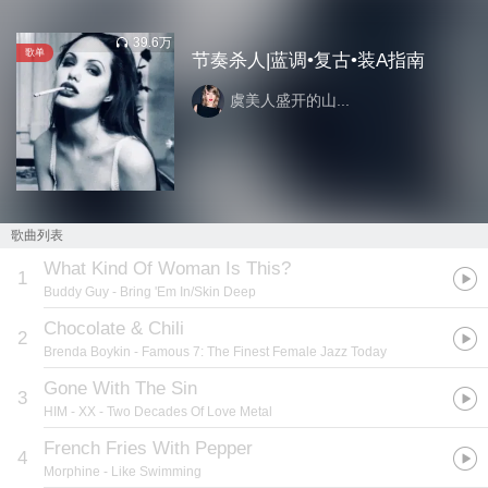
39.6万
歌单
节奏杀人|蓝调•复古•装A指南
虞美人盛开的山...
歌曲列表
What Kind Of Woman Is This?
1
Buddy Guy
- Bring 'Em In/Skin Deep
Chocolate & Chili
2
Brenda Boykin
- Famous 7: The Finest Female Jazz Today
Gone With The Sin
3
HIM
- XX - Two Decades Of Love Metal
French Fries With Pepper
4
Morphine
- Like Swimming