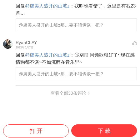
回复
@
虞美人盛开的山坡z
：
我昨晚看错了，这里是有我23
首…
@虞美人盛开的山坡z
那…要不咱俩谈一把？
RyanCLAY
2025年6月7日
回复
@
虞美人盛开的山坡z
：
🙄别闹 同频歌就好了~现在感
情狗都不谈~不如沉醉在音乐里~
@虞美人盛开的山坡z
那…要不咱俩谈一把？
查看全部
30
条评论
打 开
下 载