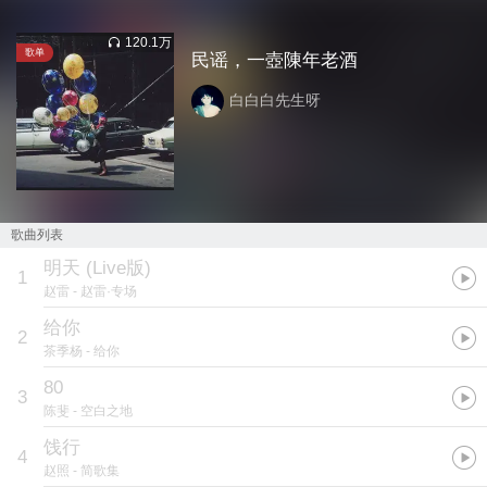
120.1万
歌单
民谣，一壺陳年老酒
白白白先生呀
歌曲列表
明天 (Live版)
1
赵雷
- 赵雷·专场
给你
2
茶季杨
- 给你
80
3
陈斐
- 空白之地
饯行
4
赵照
- 简歌集