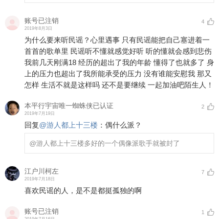
账号已注销
4
2019年8月3日
为什么要来听民谣？心里遇事 只有民谣能把自己塞进着一
首首的歌单里 民谣听不懂就感觉好听 听的懂就会感到悲伤
我前几天刚满18 经历的超出了我的年龄 懂得了也就多了 身
上的压力也超出了我所能承受的压力 没有谁能安慰我 那又
怎样 生活不就是这样吗 还不是要继续 一起加油吧陌生人！
本平行宇宙唯一蜘蛛侠已认证
2
2019年7月19日
回复
@
游人都上十三楼
：
偶什么派？
@游人都上十三楼
多好的一个偶像派歌手就被封了
江户川柯左
7
2019年7月18日
喜欢民谣的人，是不是都挺孤独的啊
账号已注销
1