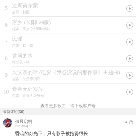
过期荷尔蒙
5
赵照
- 赵照
家乡 (长阳live版)
6
赵雷
- 家乡 (长阳live版)
民谣
7
赵雷
- 赵小雷
黄河的水
8
椿乐队
- 椿
欠父亲的话
(
电影《我爸没说的那件事》主题曲
)
9
赵雷
- 欠父亲的话
青春无处安放
10
赵雷
- 青春无处安放
查看更多歌曲，请下载客户端
最新评论(36)
孤晨启明
4
2020年6月7日
昏暗的灯光下，只有影子被拖得很长