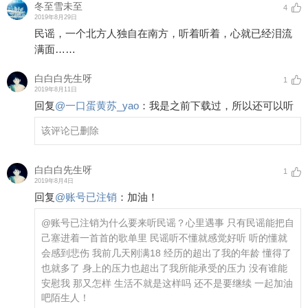
冬至雪未至
4
2019年8月29日
民谣，一个北方人独自在南方，听着听着，心就已经泪流
满面……
白白白先生呀
1
2019年8月11日
回复
@
一口蛋黄苏_yao
：
我是之前下载过，所以还可以听
该评论已删除
白白白先生呀
1
2019年8月4日
回复
@
账号已注销
：
加油！
@账号已注销
为什么要来听民谣？心里遇事 只有民谣能把自
己塞进着一首首的歌单里 民谣听不懂就感觉好听 听的懂就
会感到悲伤 我前几天刚满18 经历的超出了我的年龄 懂得了
也就多了 身上的压力也超出了我所能承受的压力 没有谁能
安慰我 那又怎样 生活不就是这样吗 还不是要继续 一起加油
吧陌生人！