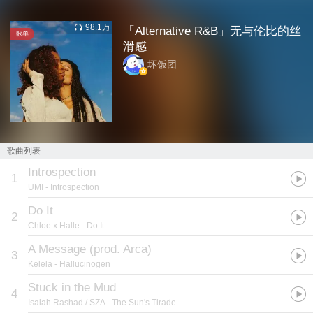
98.1万
「Alternative R&B」无与伦比的丝
歌单
滑感
坏饭团
歌曲列表
Introspection
1
UMI
- Introspection
Do It
2
Chloe x Halle
- Do It
A Message (prod. Arca)
3
Kelela
- Hallucinogen
Stuck in the Mud
4
Isaiah Rashad / SZA
- The Sun's Tirade