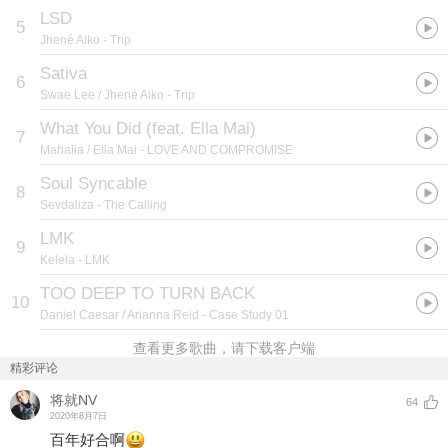
LSD
5
Jhené Aiko
- Trip
Sativa
6
Swae Lee / Jhené Aiko
- Trip
What You Did (feat. Ella Mai)
7
Mahalia / Ella Mai
- LOVE AND COMPROMISE
Soul Syncable
8
Sevdaliza
- The Calling
LMK
9
Kelela
- LMK
TOO DEEP TO TURN BACK
10
Daniel Caesar / Arianna Reid
- Case Study 01
查看更多歌曲，请下载客户端
精彩评论
将就NV
64
2020年8月7日
百年好合啊