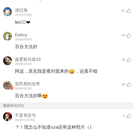
浸日海
61
2021年7月4日
les🏳️‍🌈❤️
Eallioy
44
2020年8月8日
百合大法好
超爱捡垃圾33
39
2020年8月8日
阿这，其实我是看封面来的
，还真不错
贫民窟的女帝
38
2020年8月8日
百合大法好啊
最新评论(52)
不是肯定句
2
2023年11月19日
？！我怎么不知道sza还有这种照片（）