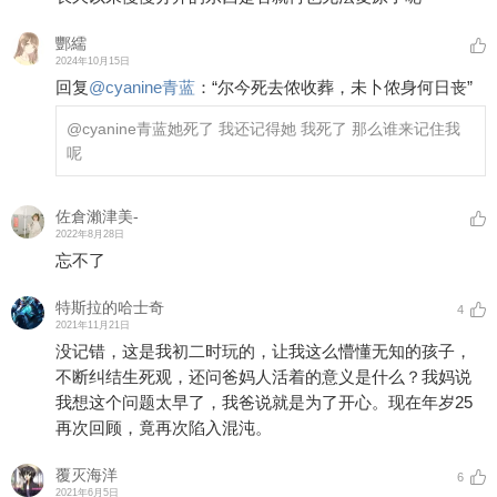
酆繻
2024年10月15日
回复
@
cyanine青蓝
：
“尔今死去侬收葬，未卜侬身何日丧”
@cyanine青蓝
她死了 我还记得她 我死了 那么谁来记住我
呢
佐倉瀨津美-
2022年8月28日
忘不了
特斯拉的哈士奇
4
2021年11月21日
没记错，这是我初二时玩的，让我这么懵懂无知的孩子，
不断纠结生死观，还问爸妈人活着的意义是什么？我妈说
我想这个问题太早了，我爸说就是为了开心。现在年岁25
再次回顾，竟再次陷入混沌。
覆灭海洋
6
2021年6月5日