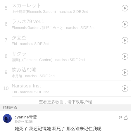
スカーレット
5
上松範康(Elements Garden)
- narcissu SIDE 2nd
ラムネ79 ver.1
6
Elements Garden / 猫野こめっと
- narcissu SIDE 2nd
夕立空
7
Ebi
- narcissu SIDE 2nd
サクラ
8
藤間仁(Elements Garden)
- narcissu SIDE 2nd
饮み込む嘘
9
水月陵
- narcissu SIDE 2nd
Narsissu Inst
10
Ebi
- narcissu SIDE 2nd
查看更多歌曲，请下载客户端
精彩评论
cyanine青蓝
97
2017年4月29日
她死了 我还记得她 我死了 那么谁来记住我呢