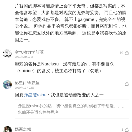
片智冈的脚本可能剧情上会平平无奇，但都是写实的，不
会饱含希望，大多都是对现实的无奈与妥协。 而且他的脚
本普遍，恋爱戏份不多。 算不上galgame，完完全全的视
觉小说。 但他作品里的音乐都很好听，而且搭配剧情，也
能让你在恋爱以外的地方感动到。 这也是令我喜欢他的原
因之一。
空气动力学前驱
10
2021年2月10日
游戏的名称是Narcissu，没有最后的s，有不要自杀
（suicide）的含义，楼主名称打错了（勿喷）
格里绯诗罗兰
2020年12月22日
回复
@
星澄raiou
：
我也是被动漫改变的人之一
@星澄raiou
我的话，初中感觉孤立的时候看了部动漫。。。
水仙还是适合静静思考
殇离之倾
1