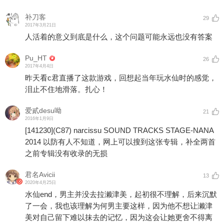
补刀客
29
2017年3月21日
人活着的意义到底是什么，这个问题可能永远也没有答案
Pu_HT
26
2017年4月4日
昨天看c君直播了这款游戏，回想起当年玩水仙时的感觉，
泪止不住地滑落。扎心！
爱貳desu呦
21
2016年1月9日
[141230]
(C87) narcissu SOUND TRACKS STAGE-NANA
2014 以防有人不知道，网上可以搜到这张专辑，补全两首
之前专辑没有收录的无损
君名Avicii
13
2020年4月25日
水仙end，男主并没去拉濑津美，起初很不理解，后来沉默
了一会，我也该理解为何男主要这样，因为他不想让濑津
美对自己留下难以抹去的记忆，因为这会让她更舍不得离