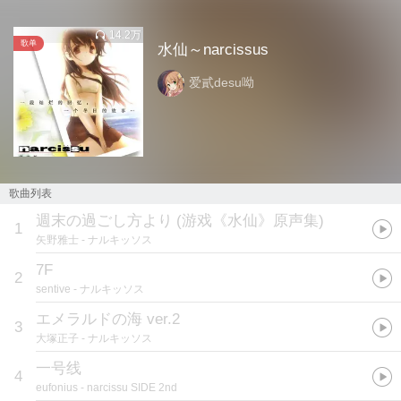
14.2万
歌单
水仙～narcissus
爱貳desu呦
歌曲列表
週末の過ごし方より
(
游戏《水仙》原声集
)
1
矢野雅士
- ナルキッソス
7F
2
sentive
- ナルキッソス
エメラルドの海 ver.2
3
大塚正子
- ナルキッソス
一号线
4
eufonius
- narcissu SIDE 2nd