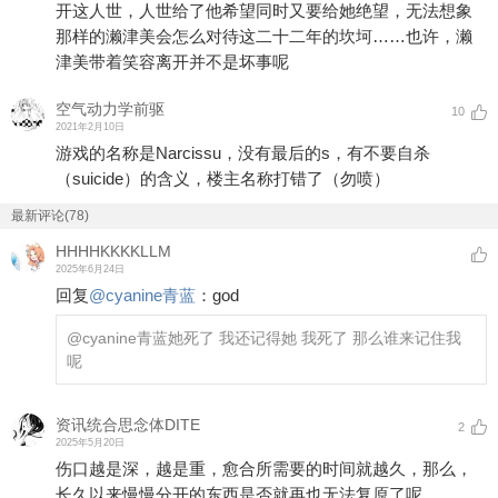
开这人世，人世给了他希望同时又要给她绝望，无法想象
那样的濑津美会怎么对待这二十二年的坎坷……也许，濑
津美带着笑容离开并不是坏事呢
空气动力学前驱
10
2021年2月10日
游戏的名称是Narcissu，没有最后的s，有不要自杀
（suicide）的含义，楼主名称打错了（勿喷）
最新评论(78)
HHHHKKKKLLM
2025年6月24日
回复
@
cyanine青蓝
：
god
@cyanine青蓝
她死了 我还记得她 我死了 那么谁来记住我
呢
资讯统合思念体DITE
2
2025年5月20日
伤口越是深，越是重，愈合所需要的时间就越久，那么，
长久以来慢慢分开的东西是否就再也无法复原了呢