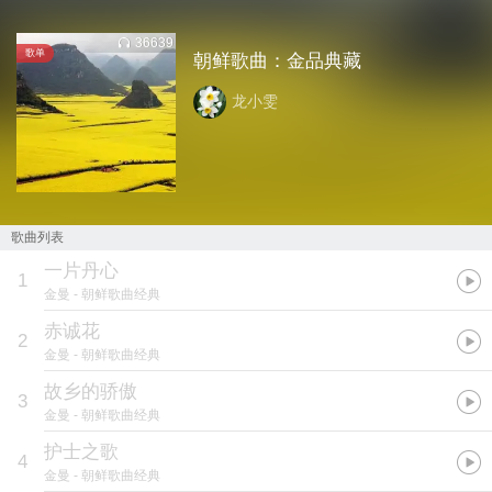
36639
歌单
朝鲜歌曲：金品典藏
龙小雯
歌曲列表
一片丹心
1
金曼
- 朝鲜歌曲经典
赤诚花
2
金曼
- 朝鲜歌曲经典
故乡的骄傲
3
金曼
- 朝鲜歌曲经典
护士之歌
4
金曼
- 朝鲜歌曲经典