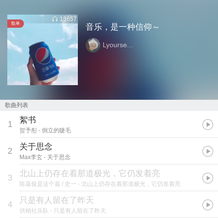
13657
歌单
音乐，是一种信仰～
Lyourse...
歌曲列表
絮书
1
贺予彤
- 倒立的睫毛
关于思念
2
Max李玄
- 关于思念
北山上仍存在着那道极光，它仍发着亮
3
陈嘉俊是这个嘉 / 史一
- 北山上仍存在着那道极光，它仍发着亮
只是有人留在了昨天
4
供销社乐队
- 只是有人留在了昨天