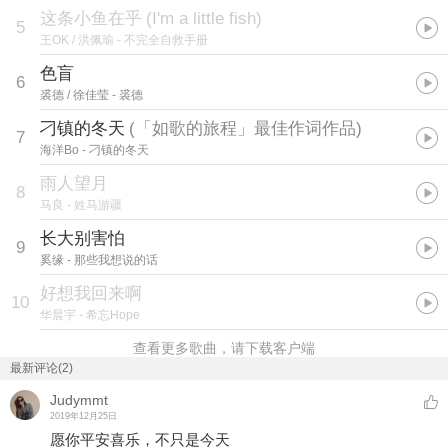
这条小鱼在乎
(
I'm a little fish
)
5
王OK / 洪佩瑜
- 不完全自救手册
色盲
6
裘德 / 徐佳莹
- 裘德
刁镇的冬天
(
「如歌的旅程」最佳作词作品
)
7
海洋Bo
- 刁镇的冬天
雨人望月
8
马良
- 姓马游疆
长大别害怕
9
奚缘
- 那些我想说的话
好想我回来啊
10
华晨宇
- 希忘Hope
查看更多歌曲，请下载客户端
最新评论(2)
Judymmt
2019年12月25日
愿你平安喜乐，不只是今天