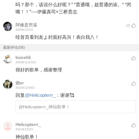
吗？那个，该说什么好呢？” “普通哦，超普通的诶。” “闭
嘴！！”----伊藤真司×三桥贵志
阿修是穷逼
13
2020年2月1日
哇首页看到友よ封面好高兴！表白我八！
最新评论(56)
boice66
2023年11月20日
很好的歌单，感谢整理
烧er
2022年12月8日
回复
@
Helicopterrr_
：
谢谢🥰
@Helicopterrr_
神仙歌单！
Helicopterrr_
2021年2月2日
神仙歌单！