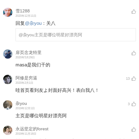
雪1288
2020年12月11日
回复
@
杂you
：
关八
@杂you
主页是哪位明星好漂亮阿
扉页念龙特里
2020年5月29日
masa是我们干的
阿修是穷逼
13
2020年2月1日
哇首页看到友よ封面好高兴！表白我八！
杂you
3
2019年12月1日
主页是哪位明星好漂亮阿
永远坚定的forest
2019年11月16日