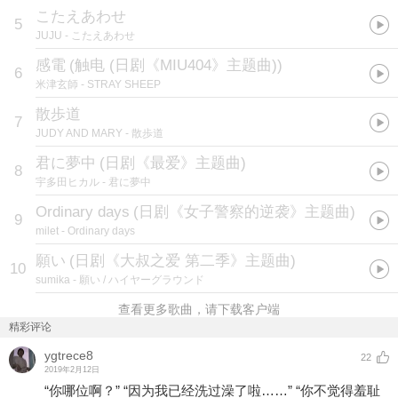
こたえあわせ
5
JUJU
- こたえあわせ
感電
(
触电 (日剧《MIU404》主题曲)
)
6
米津玄師
- STRAY SHEEP
散歩道
7
JUDY AND MARY
- 散歩道
君に夢中
(
日剧《最爱》主题曲
)
8
宇多田ヒカル
- 君に夢中
Ordinary days
(
日剧《女子警察的逆袭》主题曲
)
9
milet
- Ordinary days
願い
(
日剧《大叔之爱 第二季》主题曲
)
10
sumika
- 願い / ハイヤーグラウンド
查看更多歌曲，请下载客户端
精彩评论
ygtrece8
22
2019年2月12日
“你哪位啊？” “因为我已经洗过澡了啦……” “你不觉得羞耻