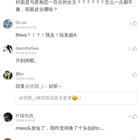
封面是与君相恋一百次的女主？？？？？？怎么一点都不
像，双眼皮去哪啦？
Gi-on
1
2019年10月27日
Miwa？！？！我去！短发超A
dieinthe5ea
2
2019年10月16日
片刻闲暇。
烧er
2019年10月9日
回复
@
癸酉_c
：
好听～
@癸酉_c
第四首就是木更津
！
柠檬泡酒_
2
2019年10月3日
miwa头发短了，我咋觉得换了个头似的n....