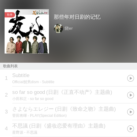
22.4万
歌单
那些年对日剧的记忆
烧er
歌曲列表
Subtitle
1
Official髭男dism
- Subtitle
so far so good
(
日剧《正直不动产》主题曲
)
2
小田和正
- so far so good
さよならエレジー
(
日剧《致命之吻》主题曲
)
3
菅田将暉
- PLAY(Special Edition)
不思議
(
日剧《盛妆恋爱有理由》主题曲
)
4
星野源
- 不思議