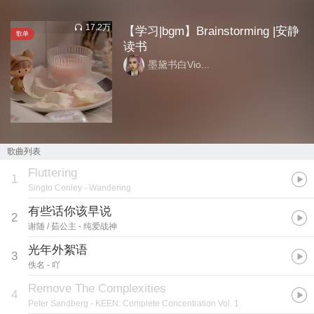
17.2万
【学习|bgm】Brainstorming |安静
歌单
读书
墨黛书白Vio...
歌曲列表
Fluttering
1
Singto Conley
- Wandering
有些话你该早说
2
谢随 / 茹公主
- 纯爱战神
光年外絮语
3
佚名
- 吖
Remove The Complexities
4
Peter Sandberg
- KEEN: Complete Concentration Vol. 1