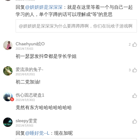
回复
@
妍妍妍是深深深
：
就是在这里等着一个与自己一起
学习的人，单个字蹲的话可以理解成“等”的意思
@妍妍妍是深深深
为什么要蹲蹲蹲啊，你们在玩啥子游戏啊
Chaehyuni絵O
2
2021年7月4日
初一瑟瑟发抖🙊都是学长学姐
爱流浪的兔子-
3
2021年6月20日
初二党加油!
伤心固态硬盘1
2021年5月30日
竟然有东方哈哈哈哈哈哈哈
sleepy雯雯
2021年5月9日
回复
@
睡好觉--L
：
现在加呢