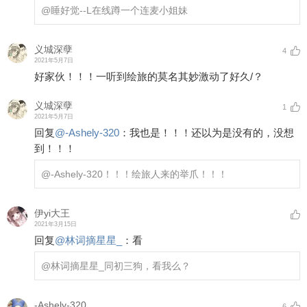
@睡好觉--L
在线蹲一个连麦小姐妹
义城深孽
4
2021年5月7日
好家伙！！！一听到绘旅的莫名其妙激动了好久/？
义城深孽
1
2021年5月7日
回复
@
-Ashely-320
：
我也是！！！还以为是没有的，没想
到！！！
@-Ashely-320
！！！绘旅人来的举爪！！！
伊yi大王
2021年3月15日
回复
@
林词摘星星_
：
看
@林词摘星星_
同初三狗，看我么？
-Ashely-320
6