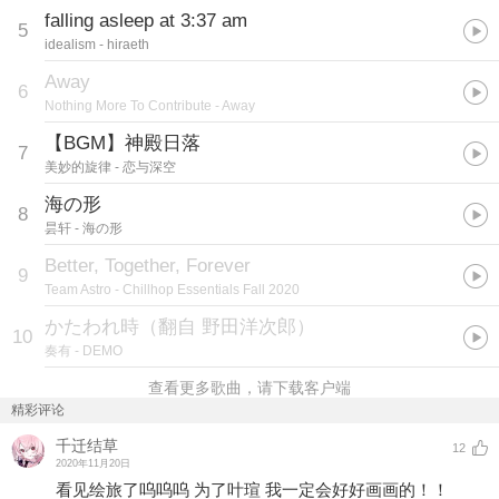
falling asleep at 3:37 am
5
idealism
- hiraeth
Away
6
Nothing More To Contribute
- Away
【BGM】神殿日落
7
美妙的旋律
- 恋与深空
海の形
8
昙轩
- 海の形
Better, Together, Forever
9
Team Astro
- Chillhop Essentials Fall 2020
かたわれ時（翻自 野田洋次郎）
10
奏有
- DEMO
查看更多歌曲，请下载客户端
精彩评论
千迁结草
12
2020年11月20日
看见绘旅了呜呜呜 为了叶瑄 我一定会好好画画的！！