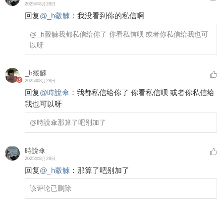
2025年8月28日
回复
@
_h觳觫
：
我没看到你的私信啊
@_h觳觫
我都私信给你了 你看私信呗 或者你私信给我也可
以呀
_h觳觫
2025年8月28日
回复
@
時說傘
：
我都私信给你了 你看私信呗 或者你私信给
我也可以呀
@時說傘
那算了吧别加了
時說傘
2025年8月28日
回复
@
_h觳觫
：
那算了吧别加了
该评论已删除