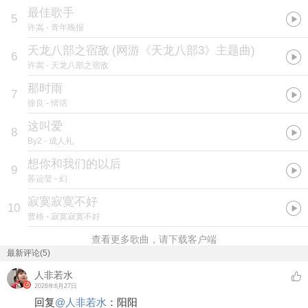
最佳歌手
5
许嵩
- 青年晚报
天龙八部之宿敌
(
网游《天龙八部3》主题曲
)
6
许嵩
- 天龙八部之宿敌
那时雨
7
徐良
- 情话
这叫爱
8
By2
- 成人礼
想你和我们的以后
9
苏运莹
- 幻
寂寞寂寞不好
10
曹格
- 寂寞寂寞不好
查看更多歌曲，请下载客户端
最新评论(5)
人非若水
2026年6月27日
回复
@
人非若水
：
阳阳