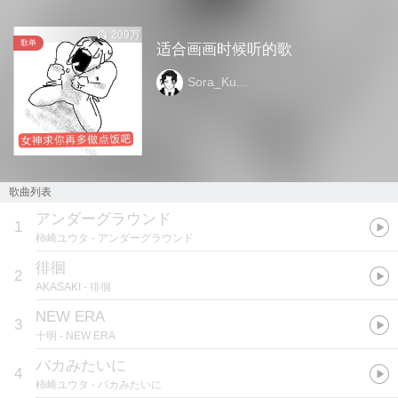
209万
歌单
适合画画时候听的歌
Sora_Ku...
歌曲列表
アンダーグラウンド
1
柿崎ユウタ
- アンダーグラウンド
徘徊
2
AKASAKI
- 徘徊
NEW ERA
3
十明
- NEW ERA
バカみたいに
4
柿崎ユウタ
- バカみたいに