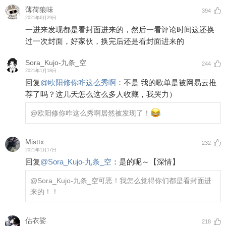
薄荷狼味
394
2021年6月29日
一进来发现都是看封面进来的，然后一看评论时间这还换
过一次封面，好家伙，换完后还是看封面进来的
Sora_Kujo-九条_空
244
2021年1月18日
回复
@
欧阳修你咋这么秀啊
：
不是 我的歌单是被网易云推
荐了吗？这几天怎么这么多人收藏，我哭力）
@欧阳修你咋这么秀啊
居然被发现了！
Misttx
232
2021年1月17日
回复
@
Sora_Kujo-九条_空
：
是的呢～【深情】
@Sora_Kujo-九条_空
可恶！我怎么觉得你们都是看封面进
来的！！
估衣娑
218