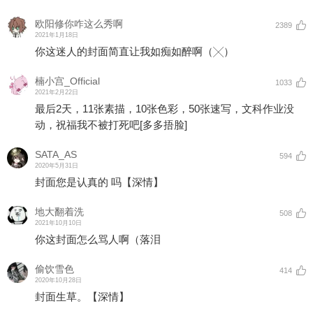
欧阳修你咋这么秀啊
2389
2021年1月18日
你这迷人的封面简直让我如痴如醉啊（╳）
楠小宫_Official
1033
2021年2月22日
最后2天，11张素描，10张色彩，50张速写，文科作业没
动，祝福我不被打死吧
[多多捂脸]
SATA_AS
594
2020年5月31日
封面您是认真的 吗【深情】
地大翻着洗
508
2021年10月10日
你这封面怎么骂人啊（落泪
偷饮雪色
414
2020年10月28日
封面生草。【深情】