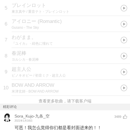
ブレインロット
5
東京真中 / 重音テト
- ブレインロット
アイロニー (Romantic)
6
Guiano
- The Sky
わがまま。
7
『ユイカ』
- 紺色に憧れて
春泥棒
8
ヨルシカ
- 春泥棒
超主人公
9
ピノキオピー / 初音ミク
- 超主人公
BOW AND ARROW
10
米津玄師
- BOW AND ARROW
查看更多歌曲，请下载客户端
精彩评论
Sora_Kujo-九条_空
3489
2021年1月16日
可恶！我怎么觉得你们都是看封面进来的！！