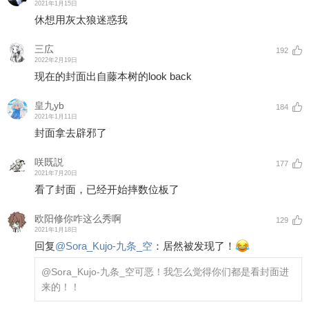
2021年1月15日
休想用灰太狼迷惑我
三広
192
2022年2月19日
现在的封面出自藤本树的look back
皇九yb
184
2021年1月11日
封面拿去辟邪了
咲既説
177
2021年7月20日
看了封面，已经开始摔数位板了
欧阳修你咋这么秀啊
129
2021年1月18日
回复
@
Sora_Kujo-九条_空
：
居然被发现了！
@Sora_Kujo-九条_空
可恶！我怎么觉得你们都是看封面进
来的！！