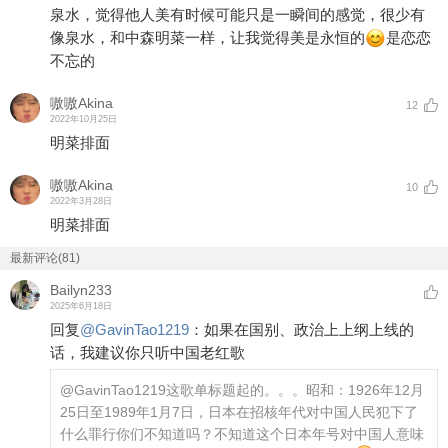
泉水，觉得他人美有时候可能只是一瞬间的感觉，很少有
像泉水，和中森明菜一样，让我觉得美是永恒的
是恋恋
不忘的
嗷嗷Akina
12
2022年10月25日
明菜排面
嗷嗷Akina
10
2022年3月28日
明菜排面
最新评论(81)
Bailyn233
2025年6月18日
回复
@
GavinTao1219
：
如果在国别、政治上上纲上线的
话，我建议你只听中国老红歌
@GavinTao1219
这歌单标题起的。。。昭和：1926年12月
25日至1989年1月7日，日本在招核年代对中国人民犯下了
什么罪行你们不知道吗？不知道这个日本年号对中国人意味