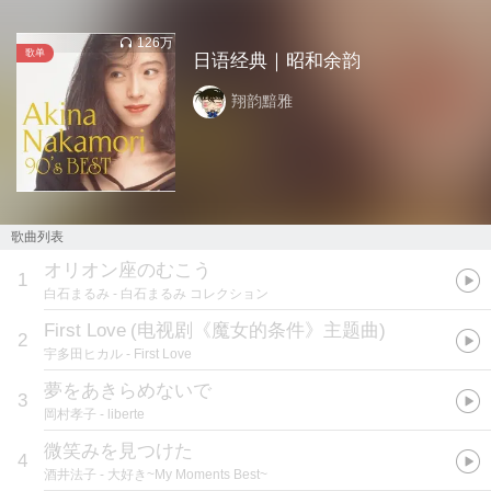
126万
歌单
日语经典｜昭和余韵
翔韵黯雅
歌曲列表
オリオン座のむこう
1
白石まるみ
- 白石まるみ コレクション
First Love
(
电视剧《魔女的条件》主题曲
)
2
宇多田ヒカル
- First Love
夢をあきらめないで
3
岡村孝子
- liberte
微笑みを見つけた
4
酒井法子
- 大好き~My Moments Best~