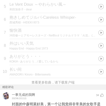
Le Vent Doux ～やわらかい風～
5
和田加奈子
- dear
抱きしめてジルバ-Careless Whisper-
6
西城秀樹
- HIDEKI 80’S
愉快酒
7
沖田修一とアモーレスターズ
- Netflixオリジナルドラマ「火花」 (Soundtrack)
外はいい天気
8
Happy End
- Happy End 1973
ありがとう・・・
9
KOKIA
- ありがとう…/ 愛しているから
长い间
10
AMADORI / Kiroro
- Bittersweets
查看更多歌曲，请下载客户端
精彩评论
一事无成的我啊
34
2023年2月11日
封面的中森明菜好美，第一个让我觉得非常美的女歌手是