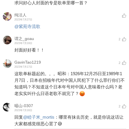
求问好心人封面的专是歌单里哪一首？
纯洁人
2023年7月27日
@紫苑寺流歌
谓之_goau
2
2023年7月19日
封面好好看！！
GavinTao1219
2
2023年7月17日
这歌单标题起的。。。昭和：1926年12月25日至1989年1
月7日，日本在招核年代对中国人民犯下了什么罪行你们不
知道吗？不知道这个日本年号对中国人意味着什么吗？老
老实实叫什么日语老歌不就完了？
晹山-0307
2
2023年7月16日
回复
@
睦子米_mortis
：
哪里有抹去历史，就是你说这话让
大家都感觉很恶心罢了😅