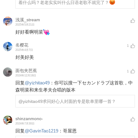
着什么吗？老老实实叫什么日语老歌不就完了？
浅溪_stream
2025年5月21日
好好看啊明菜
名樱花
1
2025年4月7日
封美好美
面包夹芭蕉
1
2024年12月19日
回复
@
yizhitao49
：
你可以搜一下セカンドラブ这首歌，中
森明菜和来生孝夫合唱的版本
@yizhitao49
求问好心人封面的专是歌单里哪一首？
shinzanmono-
2024年7月30日
回复
@
GavinTao1219
：
哥屋恩