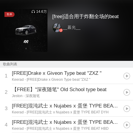
14.6万
歌单
[free]适合用于炸翻全场的beat
__暮光__
歌曲列表
[FREE]Drake x Giveon Type beat "ZXZ "
1
Keerad
- [FREE]Drake x Giveon Type beat "ZXZ "
【FREE】''深夜随笔'' Old School type beat
2
Jeston
- 深夜随笔
[FREE]混沌武士 x Nujabes x 蛋堡 TYPE BEAT DYH
3
Keerad
- [FREE]混沌武士 x Nujabes x 蛋堡 TYPE BEAT DYH
[FREE]混沌武士 x Nujabes x 蛋堡 TYPE BEAT HBD
4
Keerad
- [FREE]混沌武士 x Nujabes x 蛋堡 TYPE BEAT HBD