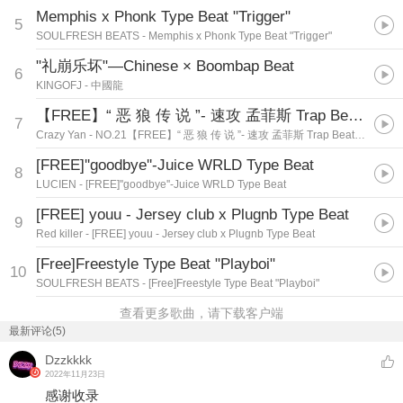
Memphis x Phonk Type Beat "Trigger"
5
SOULFRESH BEATS
- Memphis x Phonk Type Beat "Trigger"
"礼崩乐坏"—Chinese × Boombap Beat
6
KINGOFJ
- 中國龍
【FREE】“ 恶 狼 传 说 ”- 速攻 孟菲斯 Trap Beat ✧ ✧ ✧
7
Crazy Yan
- NO.21【FREE】“ 恶 狼 传 说 ”- 速攻 孟菲斯 Trap Beat ✧ ✧ ✧
[FREE]''goodbye''-Juice WRLD Type Beat
8
LUCIEN
- [FREE]''goodbye''-Juice WRLD Type Beat
[FREE] youu - Jersey club x Plugnb Type Beat
9
Red killer
- [FREE] youu - Jersey club x Plugnb Type Beat
[Free]Freestyle Type Beat "Playboi"
10
SOULFRESH BEATS
- [Free]Freestyle Type Beat "Playboi"
查看更多歌曲，请下载客户端
最新评论(5)
Dzzkkkk
2022年11月23日
感谢收录