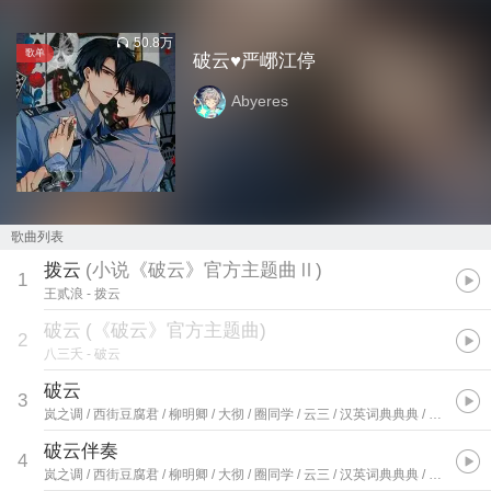
50.8万
歌单
破云♥严峫江停
Abyeres
歌曲列表
拨云
(
小说《破云》官方主题曲Ⅱ
)
1
王贰浪
- 拨云
破云
(
《破云》官方主题曲
)
2
八三夭
- 破云
破云
3
岚之调 / 西街豆腐君 / 柳明卿 / 大彻 / 圈同学 / 云三 / 汉英词典典典 / 琴酒蜀黍
-
破云伴奏
4
岚之调 / 西街豆腐君 / 柳明卿 / 大彻 / 圈同学 / 云三 / 汉英词典典典 / 琴酒蜀黍