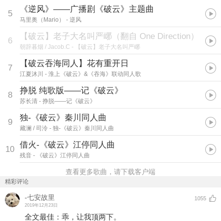
《逆风》——广播剧《破云》主题曲
5
马里奥（Mario）
- 逆风
【破云】老子大名叫严峫（翻自 One Direction）
6
朝辞暮烟 / Jacob.C
- 【破云】老子大名叫严峫
【破云吞海同人】花有重开日
7
江夏沐川
- 淮上《破云》&《吞海》联动同人歌
挣脱 纯歌版——记《破云》
8
苏长清
- 挣脱——记《破云》
独-《破云》秦川同人曲
9
藏澜 / 司泠
- 独-《破云》秦川同人曲
借火-《破云》江停同人曲
10
残音
- 《破云》江停同人曲
查看更多歌曲，请下载客户端
精彩评论
-七安故里
1055
2019年12月23日
全文最佳：乖，让我顶两下。