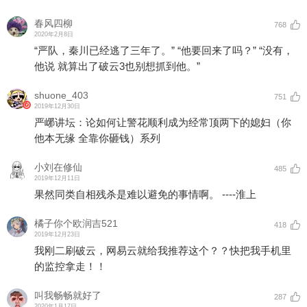
春风四柳
768
2020年2月8日
“严队，秦川已经逃了三年了。” “他要回来了吗？” “没有，
他说 就算出了破云3也别想抓到他。”
shuone_403
751
2019年12月30日
严峫讲坛：论如何让警花顺利成为经常顶两下的媳妇（你
他本无缘 全靠你砸钱）系列
小刘在修仙
485
2019年12月11日
果然同类自相残杀是难以避免的事情啊。 ----淮上
橘子你个欧润吉521
418
2019年12月23日
我刚二刷破云，网易云就给我推荐这个？？快把我手机里
的监控拿走！！
叫我畅畅就好了
287
2020年1月17日