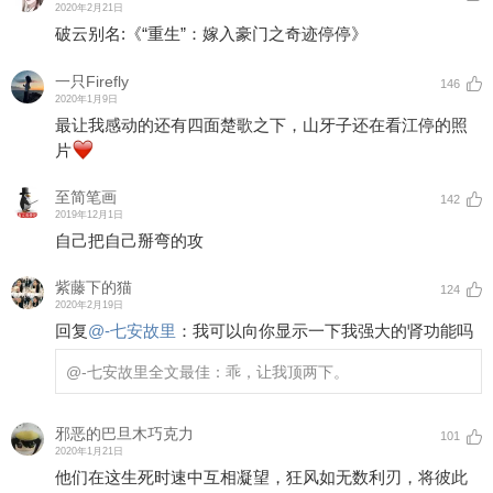
2020年2月21日
破云别名:《“重生”：嫁入豪门之奇迹停停》
一只Firefly
146
2020年1月9日
最让我感动的还有四面楚歌之下，山牙子还在看江停的照
片
至简笔画
142
2019年12月1日
自己把自己掰弯的攻
紫藤下的猫
124
2020年2月19日
回复
@
-七安故里
：
我可以向你显示一下我强大的肾功能吗
@-七安故里
全文最佳：乖，让我顶两下。
邪恶的巴旦木巧克力
101
2020年1月21日
他们在这生死时速中互相凝望，狂风如无数利刃，将彼此