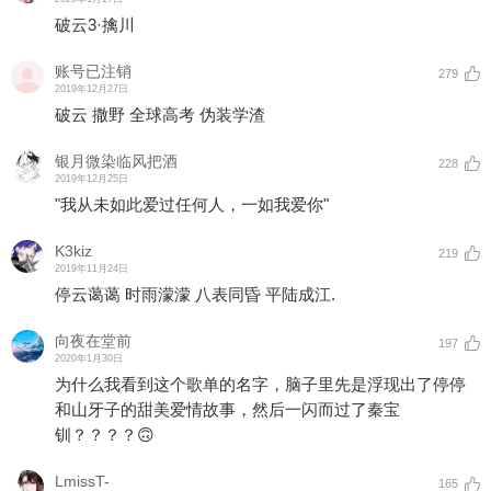
破云3·擒川
账号已注销
279
2019年12月27日
破云 撒野 全球高考 伪装学渣
银月微染临风把酒
228
2019年12月25日
"我从未如此爱过任何人，一如我爱你"
K3kiz
219
2019年11月24日
停云蔼蔼 时雨濛濛 八表同昏 平陆成江.
向夜在堂前
197
2020年1月30日
为什么我看到这个歌单的名字，脑子里先是浮现出了停停
和山牙子的甜美爱情故事，然后一闪而过了秦宝
钏？？？？🙃
LmissT-
165