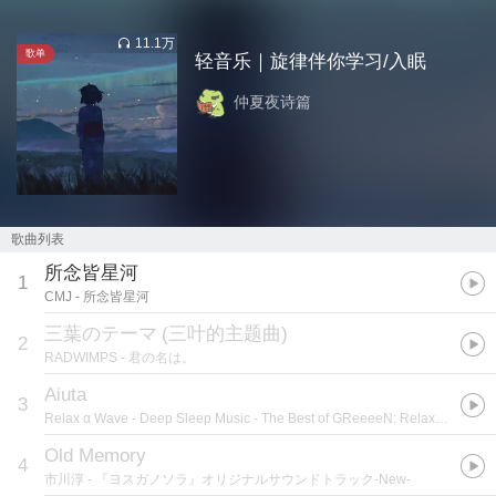
11.1万
歌单
轻音乐｜旋律伴你学习/入眠
仲夏夜诗篇
歌曲列表
所念皆星河
1
CMJ
- 所念皆星河
三葉のテーマ
(
三叶的主题曲
)
2
RADWIMPS
- 君の名は。
Aiuta
3
Relax α Wave
- Deep Sleep Music - The Best of GReeeeN: Relaxing Music Box Covers
Old Memory
4
市川淳
- 『ヨスガノソラ』オリジナルサウンドトラック-New-