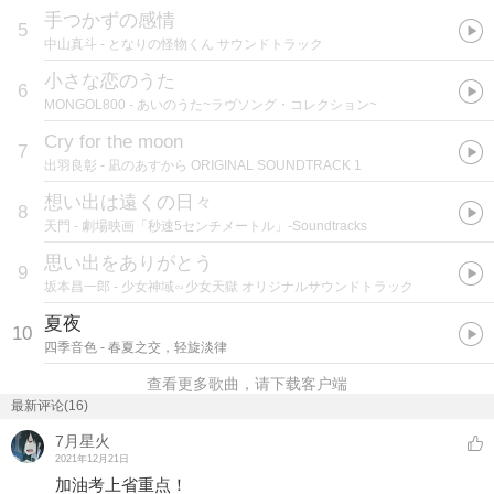
手つかずの感情
5
中山真斗
- となりの怪物くん サウンドトラック
小さな恋のうた
6
MONGOL800
- あいのうた~ラヴソング・コレクション~
Cry for the moon
7
出羽良彰
- 凪のあすから ORIGINAL SOUNDTRACK 1
想い出は遠くの日々
8
天門
- 劇場映画「秒速5センチメートル」-Soundtracks
思い出をありがとう
9
坂本昌一郎
- 少女神域∽少女天獄 オリジナルサウンドトラック
夏夜
10
四季音色
- 春夏之交，轻旋淡律
查看更多歌曲，请下载客户端
最新评论(16)
7月星火
2021年12月21日
加油考上省重点！