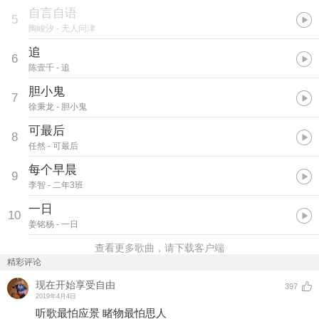
自言自语
5
陶峻汐
- 无人问津
追
6
陈壹千
- 追
胆小鬼
7
徐秉龙
- 胆小鬼
可最后
8
任然
- 可最后
每个早晨
9
李智
- 二年3班
一日
10
姜铭杨
- 一日
查看更多歌曲，请下载客户端
精彩评论
现在开始享受自由
397
2019年4月4日
听歌最怕应景 睹物最怕思人