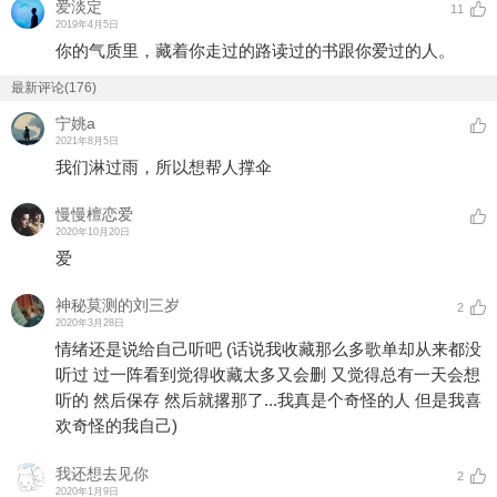
爱淡定
11
2019年4月5日
你的气质里，藏着你走过的路读过的书跟你爱过的人。
最新评论(176)
宁姚a
2021年8月5日
我们淋过雨，所以想帮人撑伞
慢慢檀恋爱
2020年10月20日
爱
神秘莫测的刘三岁
2
2020年3月28日
情绪还是说给自己听吧 (话说我收藏那么多歌单却从来都没
听过 过一阵看到觉得收藏太多又会删 又觉得总有一天会想
听的 然后保存 然后就撂那了...我真是个奇怪的人 但是我喜
欢奇怪的我自己)
我还想去见你
2
2020年1月9日