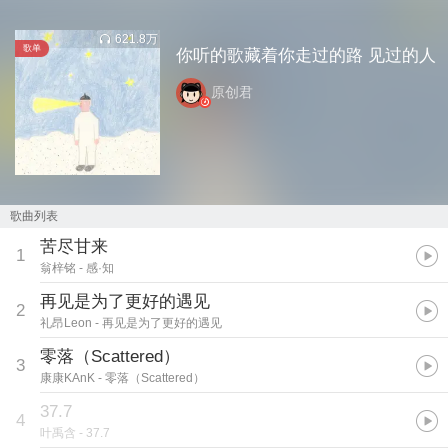
621.8万
歌单
你听的歌藏着你走过的路 见过的人
原创君
歌曲列表
苦尽甘来
1
翁梓铭
- 感·知
再见是为了更好的遇见
2
礼昂Leon
- 再见是为了更好的遇见
零落（Scattered）
3
康康KAnK
- 零落（Scattered）
37.7
4
叶禹含
- 37.7