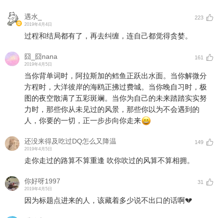
遇水_
223
2019年4月4日
过程和结局都有了，再去纠缠，连自己都觉得贪婪。
囧_囧nana
161
2019年4月5日
当你背单词时，阿拉斯加的鳕鱼正跃出水面。当你解微分
方程时，大洋彼岸的海鸥正拂过费城。当你晚自习时，极
图的夜空散满了五彩斑斓。当你为自己的未来踏踏实实努
力时，那些你从未见过的风景，那些你以为不会遇到的
人，你要的一切，正一步步向你走来
还没来得及吃过DQ怎么又降温
149
2019年4月5日
走你走过的路算不算重逢 吹你吹过的风算不算相拥。
你好呀1997
31
2019年4月5日
因为标题点进来的人，该藏着多少说不出口的话啊💔