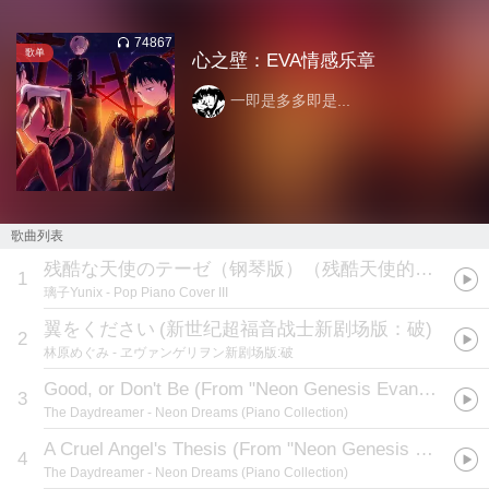
74867
歌单
心之壁：EVA情感乐章
一即是多多即是...
歌曲列表
残酷な天使のテーゼ（钢琴版）（残酷天使的行动纲领）
1
璃子Yunix
- Pop Piano Cover III
翼をください
(
新世纪超福音战士新剧场版：破
)
2
林原めぐみ
- ヱヴァンゲリヲン新剧场版:破
Good, or Don't Be (From "Neon Genesis Evangelion")
3
The Daydreamer
- Neon Dreams (Piano Collection)
A Cruel Angel's Thesis (From "Neon Genesis Evangelion")
4
The Daydreamer
- Neon Dreams (Piano Collection)