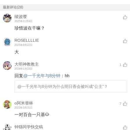
最新评论(28)
绫波缨
2025年11月9日
珍惜波在干嘛？
ROSELLLLIE
2025年9月22日
大
大明神教教主
1
2024年1月22日
回复
@
一千光年与8分钟
：
hh
@一千光年与8分钟
为什么明日香会被叫成“公主”？
o阿米替林
7
2023年3月31日
一对百合一只基🐶
钟繇同学快交稿