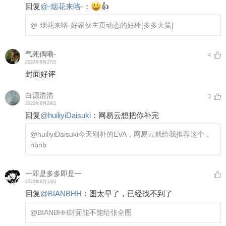
回复
@
-烟花来咯-
：
👍
@-烟花来咯-
好家伙主页动态的好棒
[多多大笑]
气死偶嘞-
4
2022年8月27日
封面好评
白源浩浩
3
2022年6月29日
回复
@
huiliyiDaisuki
：
网易云想把你补完
@huiliyiDaisuki
今天刚补的EVA，网易云就给我推荐这个，
nbnb
一即是多多即是一
2022年6月14日
回复
@
BIANBHH
：
图太早了，已经找不到了
@BIANBHH
封面能不能给张全图