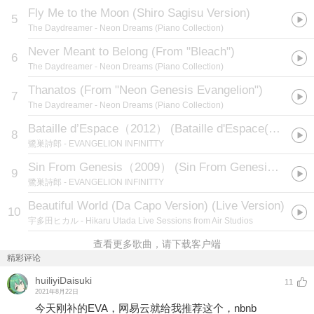
Fly Me to the Moon (Shiro Sagisu Version)
5
The Daydreamer
- Neon Dreams (Piano Collection)
Never Meant to Belong (From "Bleach")
6
The Daydreamer
- Neon Dreams (Piano Collection)
Thanatos (From "Neon Genesis Evangelion")
7
The Daydreamer
- Neon Dreams (Piano Collection)
Bataille d’Espace（2012）
(
Bataille d'Espace(2012)
)
8
鷺巣詩郎
- EVANGELION INFINITTY
Sin From Genesis（2009）
(
Sin From Genesis（2009）
9
鷺巣詩郎
- EVANGELION INFINITTY
Beautiful World (Da Capo Version) (Live Version)
10
宇多田ヒカル
- Hikaru Utada Live Sessions from Air Studios
查看更多歌曲，请下载客户端
精彩评论
huiliyiDaisuki
11
2021年8月22日
今天刚补的EVA，网易云就给我推荐这个，nbnb