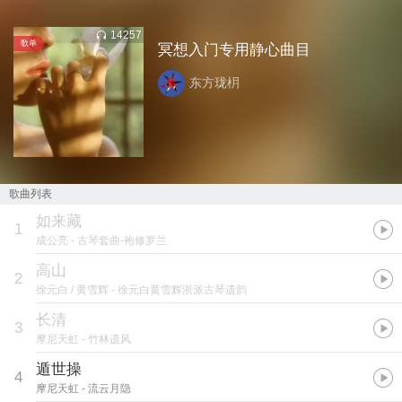
14257
歌单
冥想入门专用静心曲目
东方珑枂
歌曲列表
如来藏
1
成公亮
- 古琴套曲-袍修罗兰
高山
2
徐元白 / 黄雪辉
- 徐元白黄雪辉浙派古琴遗韵
长清
3
摩尼天虹
- 竹林遗风
遁世操
4
摩尼天虹
- 流云月隐