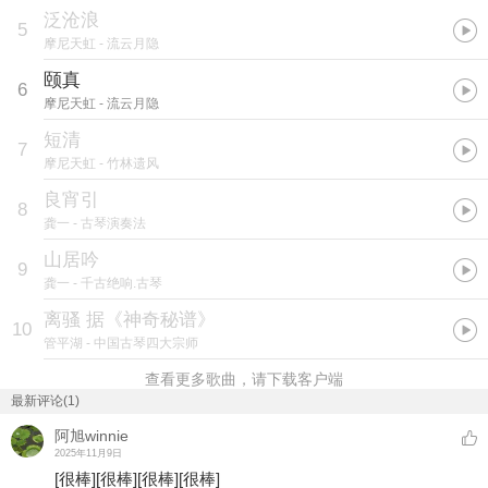
泛沧浪
5
摩尼天虹
- 流云月隐
颐真
6
摩尼天虹
- 流云月隐
短清
7
摩尼天虹
- 竹林遗风
良宵引
8
龚一
- 古琴演奏法
山居吟
9
龚一
- 千古绝响.古琴
离骚 据《神奇秘谱》
10
管平湖
- 中国古琴四大宗师
查看更多歌曲，请下载客户端
最新评论(1)
阿旭winnie
2025年11月9日
[很棒]
[很棒]
[很棒]
[很棒]