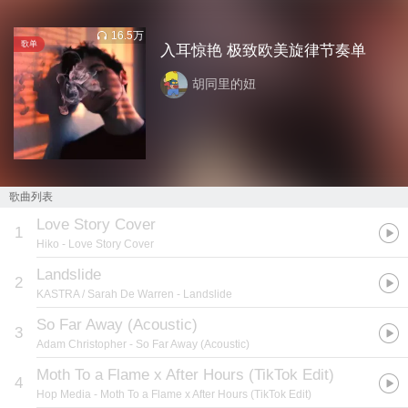
16.5万
歌单
入耳惊艳 极致欧美旋律节奏单
胡同里的妞
歌曲列表
Love Story Cover
1
Hiko
- Love Story Cover
Landslide
2
KASTRA / Sarah De Warren
- Landslide
So Far Away (Acoustic)
3
Adam Christopher
- So Far Away (Acoustic)
Moth To a Flame x After Hours (TikTok Edit)
4
Hop Media
- Moth To a Flame x After Hours (TikTok Edit)