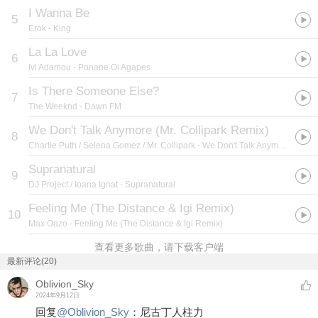
I Wanna Be
5
Erok
- King
La La Love
6
Ivi Adamou
- Ponane Oi Agapes
Is There Someone Else?
7
The Weeknd
- Dawn FM
We Don't Talk Anymore (Mr. Collipark Remix)
8
Charlie Puth / Selena Gomez / Mr. Collipark
- We Don't Talk Anymore (Mr. Collipark Remix)
Supranatural
9
DJ Project / Ioana Ignat
- Supranatural
Feeling Me (The Distance & Igi Remix)
10
Max Oazo
- Feeling Me (The Distance & Igi Remix)
查看更多歌曲，请下载客户端
最新评论(20)
Oblivion_Sky
2024年9月12日
回复
@
Oblivion_Sky
：
尼古丁人柱力