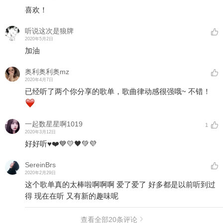
喜欢！
听说这次是狼牌
2020年5月2日
加油
奥利奥利奥mz
2020年4月7日
已经听了两个你分享的歌单，歌曲律动感很强哦~ 不错！
一起数星星啊1019
1
2020年3月12日
好好听♥️❤️💙💛🖤💚💜
SereinBrs
2020年2月29日
这个歌单真的太棒啦啊啊啊 爱了爱了 好多都是以前听到过
得 现在在听 又有新的趣味呢
查看全部
20
条评论